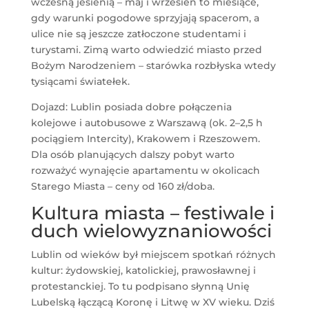
wczesną jesienią – maj i wrzesień to miesiące,
gdy warunki pogodowe sprzyjają spacerom, a
ulice nie są jeszcze zatłoczone studentami i
turystami. Zimą warto odwiedzić miasto przed
Bożym Narodzeniem – starówka rozbłyska wtedy
tysiącami światełek.
Dojazd: Lublin posiada dobre połączenia
kolejowe i autobusowe z Warszawą (ok. 2–2,5 h
pociągiem Intercity), Krakowem i Rzeszowem.
Dla osób planujących dalszy pobyt warto
rozważyć wynajęcie apartamentu w okolicach
Starego Miasta – ceny od 160 zł/doba.
Kultura miasta – festiwale i
duch wielowyznaniowości
Lublin od wieków był miejscem spotkań różnych
kultur: żydowskiej, katolickiej, prawosławnej i
protestanckiej. To tu podpisano słynną Unię
Lubelską łączącą Koronę i Litwę w XV wieku. Dziś