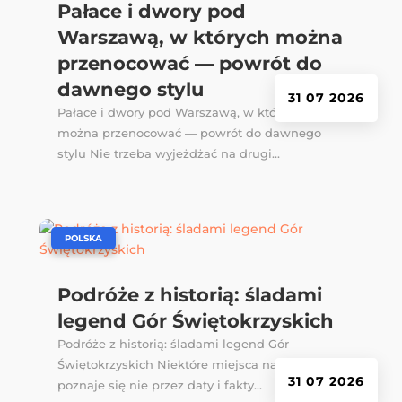
Pałace i dwory pod
Warszawą, w których można
przenocować — powrót do
dawnego stylu
31 07 2026
Pałace i dwory pod Warszawą, w których
można przenocować — powrót do dawnego
stylu Nie trzeba wyjeżdżać na drugi...
|
POLSKA
Podróże z historią: śladami
legend Gór Świętokrzyskich
Podróże z historią: śladami legend Gór
Świętokrzyskich Niektóre miejsca najlepiej
31 07 2026
poznaje się nie przez daty i fakty...