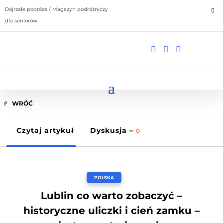
Dojrzałe podróże / Magazyn podróżniczy
dla seniorów



WRÓĆ
Czytaj artykuł
Dyskusja –
0
POLSKA
Lublin co warto zobaczyć –
historyczne uliczki i cień zamku –