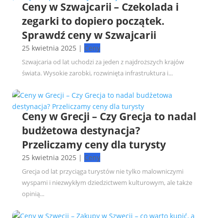
Ceny w Szwajcarii – Czekolada i
zegarki to dopiero początek.
Sprawdź ceny w Szwajcarii
25 kwietnia 2025
|
Ceny
Szwajcaria od lat uchodzi za jeden z najdroższych krajów
świata. Wysokie zarobki, rozwinięta infrastruktura i...
Ceny w Grecji – Czy Grecja to nadal
budżetowa destynacja?
Przeliczamy ceny dla turysty
25 kwietnia 2025
|
Ceny
Grecja od lat przyciąga turystów nie tylko malowniczymi
wyspami i niezwykłym dziedzictwem kulturowym, ale także
opinią...