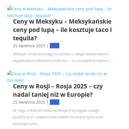
Ceny w Meksyku – Meksykańskie
ceny pod lupą – ile kosztuje taco i
tequila?
25 kwietnia 2025
|
Ceny
Meksyk od lat przyciąga turystów z całego świata swoim
wyjątkowym klimatem, kulturą i – co szczególnie ważne –...
Ceny w Rosji – Rosja 2025 – czy
nadal taniej niż w Europie?
25 kwietnia 2025
|
Ceny
W ciągu ostatnich kilku lat Rosja przyciągała uwagę
podróżnych i inwestorów niskimi kosztami życia oraz
przystępnymi...