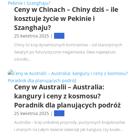
Ceny w Chinach – Chiny dziś – ile
kosztuje życie w Pekinie i
Szanghaju?
25 kwietnia 2025
|
Ceny
Chiny to kraj dynamicznych kontrastów – od starożytnych
świątyń po futurystyczne megamiasta. Dwa największe
ośrodki...
Ceny w Australii – Australia:
kangury i ceny z kosmosu?
Poradnik dla planujących podróż
25 kwietnia 2025
|
Ceny
Australia – kraj unikalnej przyrody, pustynnych krajobrazów
i znanych na całym świecie zwierząt jak kangury czy koale...