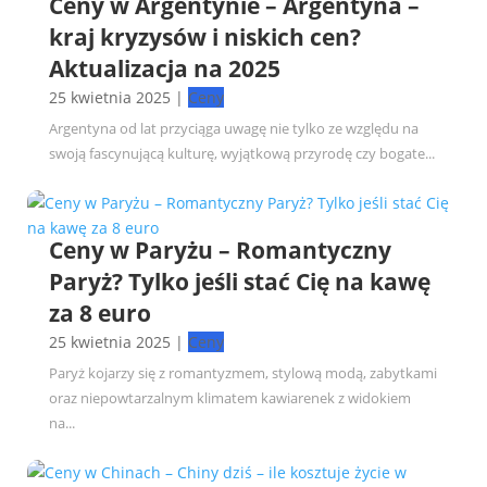
Ceny w Argentynie – Argentyna –
kraj kryzysów i niskich cen?
Aktualizacja na 2025
25 kwietnia 2025
|
Ceny
Argentyna od lat przyciąga uwagę nie tylko ze względu na
swoją fascynującą kulturę, wyjątkową przyrodę czy bogate...
Ceny w Paryżu – Romantyczny
Paryż? Tylko jeśli stać Cię na kawę
za 8 euro
25 kwietnia 2025
|
Ceny
Paryż kojarzy się z romantyzmem, stylową modą, zabytkami
oraz niepowtarzalnym klimatem kawiarenek z widokiem
na...