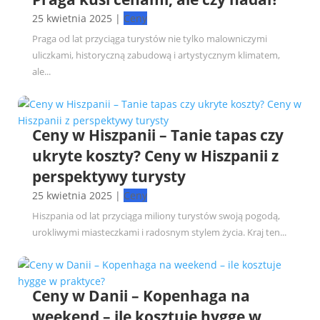
25 kwietnia 2025
|
Ceny
Praga od lat przyciąga turystów nie tylko malowniczymi
uliczkami, historyczną zabudową i artystycznym klimatem,
ale...
Ceny w Hiszpanii – Tanie tapas czy
ukryte koszty? Ceny w Hiszpanii z
perspektywy turysty
25 kwietnia 2025
|
Ceny
Hiszpania od lat przyciąga miliony turystów swoją pogodą,
urokliwymi miasteczkami i radosnym stylem życia. Kraj ten...
Ceny w Danii – Kopenhaga na
weekend – ile kosztuje hygge w