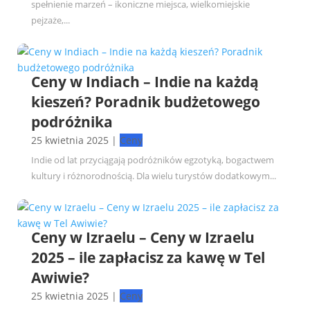
spełnienie marzeń – ikoniczne miejsca, wielkomiejskie
pejzaże,...
Ceny w Indiach – Indie na każdą
kieszeń? Poradnik budżetowego
podróżnika
25 kwietnia 2025
|
Ceny
Indie od lat przyciągają podróżników egzotyką, bogactwem
kultury i różnorodnością. Dla wielu turystów dodatkowym...
Ceny w Izraelu – Ceny w Izraelu
2025 – ile zapłacisz za kawę w Tel
Awiwie?
25 kwietnia 2025
|
Ceny