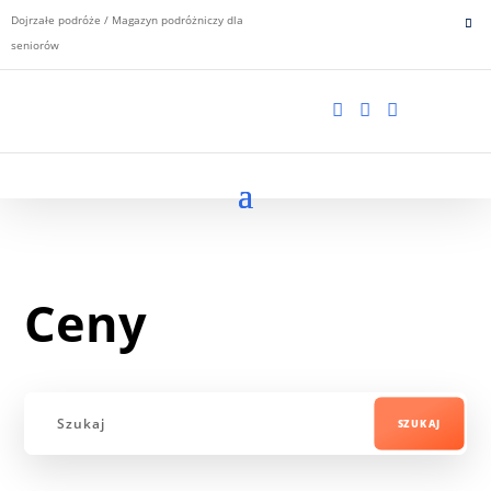
Dojrzałe podróże / Magazyn podróżniczy dla
seniorów



Ceny