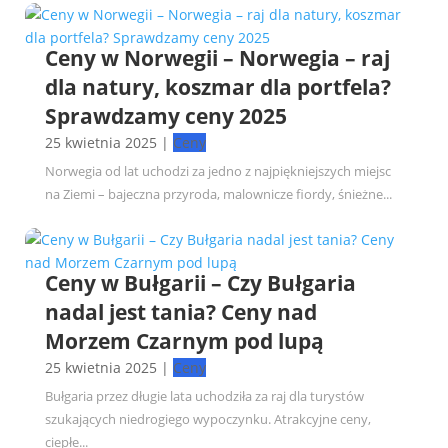
Ceny w Norwegii – Norwegia – raj
dla natury, koszmar dla portfela?
Sprawdzamy ceny 2025
25 kwietnia 2025
|
Ceny
Norwegia od lat uchodzi za jedno z najpiękniejszych miejsc
na Ziemi – bajeczna przyroda, malownicze fiordy, śnieżne...
Ceny w Bułgarii – Czy Bułgaria
nadal jest tania? Ceny nad
Morzem Czarnym pod lupą
25 kwietnia 2025
|
Ceny
Bułgaria przez długie lata uchodziła za raj dla turystów
szukających niedrogiego wypoczynku. Atrakcyjne ceny,
ciepłe...