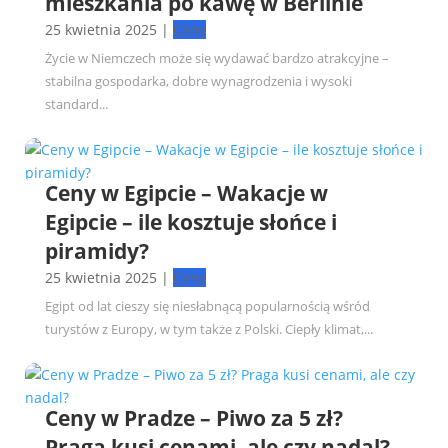
mieszkania po kawę w Berlinie
25 kwietnia 2025
|
Ceny
Życie w Niemczech może się wydawać bardzo atrakcyjne –
stabilna gospodarka, dobre wynagrodzenia i wysoki
standard...
Ceny w Egipcie – Wakacje w
Egipcie – ile kosztuje słońce i
piramidy?
25 kwietnia 2025
|
Ceny
Egipt od lat cieszy się niesłabnącą popularnością wśród
turystów z Europy, w tym także z Polski. Ciepły klimat,...
Ceny w Pradze – Piwo za 5 zł?
Praga kusi cenami, ale czy nadal?