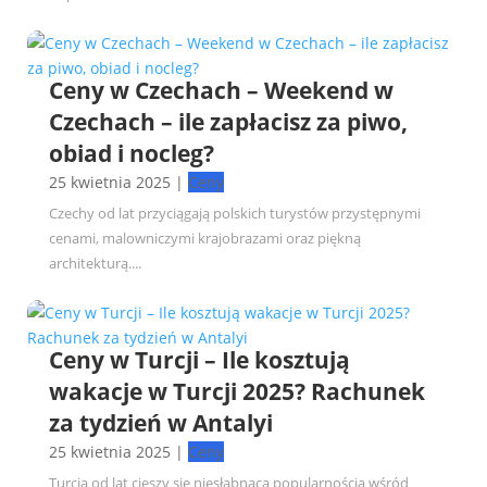
Ceny w Czechach – Weekend w
Czechach – ile zapłacisz za piwo,
obiad i nocleg?
25 kwietnia 2025
|
Ceny
Czechy od lat przyciągają polskich turystów przystępnymi
cenami, malowniczymi krajobrazami oraz piękną
architekturą....
Ceny w Turcji – Ile kosztują
wakacje w Turcji 2025? Rachunek
za tydzień w Antalyi
25 kwietnia 2025
|
Ceny
Turcja od lat cieszy się niesłabnącą popularnością wśród