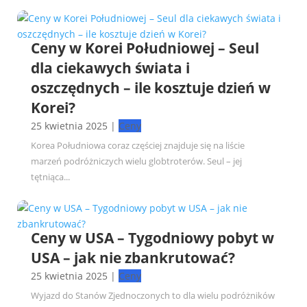
Ceny w Korei Południowej – Seul
dla ciekawych świata i
oszczędnych – ile kosztuje dzień w
Korei?
25 kwietnia 2025
|
Ceny
Korea Południowa coraz częściej znajduje się na liście
marzeń podróżniczych wielu globtroterów. Seul – jej
tętniąca...
Ceny w USA – Tygodniowy pobyt w
USA – jak nie zbankrutować?
25 kwietnia 2025
|
Ceny
Wyjazd do Stanów Zjednoczonych to dla wielu podróżników