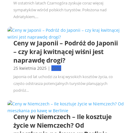
W ostatnich latach Czarnogóra zyskuje coraz więcej
sympatyków wśród polskich turystów. Położona nad
Adriatykiem,...
Ceny w Japonii – Podróż do Japonii
– czy kraj kwitnącej wiśni jest
naprawdę drogi?
25 kwietnia 2025
|
Ceny
Japonia od lat uchodzi za kraj wysokich kosztów życia, co
często odstrasza potencjalnych turystów planujących
podróż...
Ceny w Niemczech – Ile kosztuje
życie w Niemczech? Od