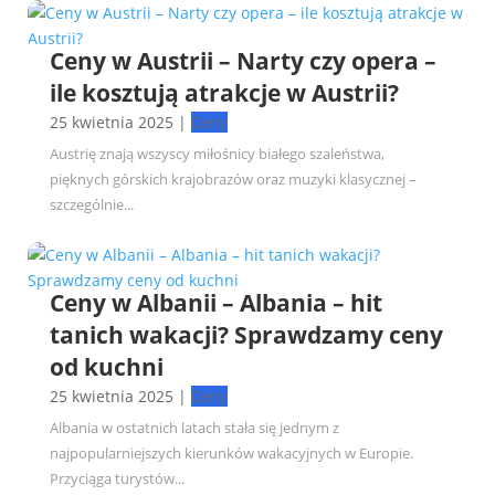
Ceny w Austrii – Narty czy opera –
ile kosztują atrakcje w Austrii?
25 kwietnia 2025
|
Ceny
Austrię znają wszyscy miłośnicy białego szaleństwa,
pięknych górskich krajobrazów oraz muzyki klasycznej –
szczególnie...
Ceny w Albanii – Albania – hit
tanich wakacji? Sprawdzamy ceny
od kuchni
25 kwietnia 2025
|
Ceny
Albania w ostatnich latach stała się jednym z
najpopularniejszych kierunków wakacyjnych w Europie.
Przyciąga turystów...