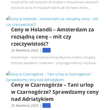
Izrael od lat zaliczany jest do krajów o stosunkowo wysokich
kosztach życia. W miastach takich jak Tel Awiw, które...
Ceny w Holandii – Amsterdam za
rozsądną cenę – mit czy
rzeczywistość?
25 kwietnia 2025
|
Ceny
Amsterdam – kolorowe kosmopolityczne miasto z bogatą
historią, kanałami i rowerami – przyciąga miliony turystów...
Ceny w Czarnogórze – Tani urlop
w Czarnogórze? Sprawdzamy ceny
nad Adriatykiem
25 kwietnia 2025
|
Ceny