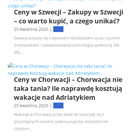
Ceny w Szwecji – Zakupy w Szwecji
– co warto kupić, a czego unikać?
25 kwietnia 2025
|
Ceny
Szwecja kojarzy się z wysokimi standardami życia, czystym
środowiskiem i zaawansowaną technologią społeczną. Ale
dla...
Ceny w Chorwacji – Chorwacja nie
taka tania? Ile naprawdę kosztują
wakacje nad Adriatykiem
25 kwietnia 2025
|
Ceny
Wakacje w Chorwacji przez wiele lat kojarzyły się z
przystępnymi cenami, piękną pogodą i krystalicznie
czystym...