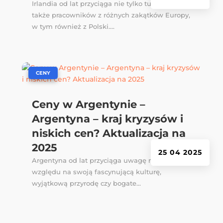
Irlandia od lat przyciąga nie tylko turystów, ale
także pracowników z różnych zakątków Europy,
w tym również z Polski....
|
CENY
Ceny w Argentynie –
Argentyna – kraj kryzysów i
niskich cen? Aktualizacja na
2025
25 04 2025
Argentyna od lat przyciąga uwagę nie tylko ze
względu na swoją fascynującą kulturę,
wyjątkową przyrodę czy bogate...