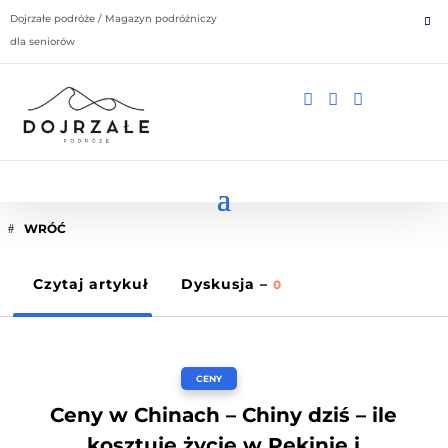
Dojrzałe podróże / Magazyn podróżniczy
dla seniorów



WRÓĆ
Czytaj artykuł
Dyskusja –
0
CENY
Ceny w Chinach – Chiny dziś – ile
kosztuje życie w Pekinie i