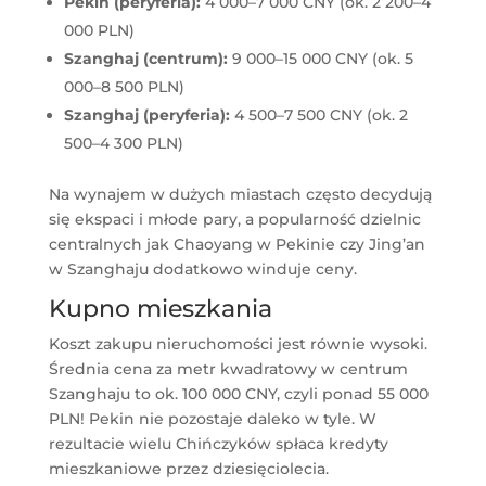
Pekin (peryferia):
4 000–7 000 CNY (ok. 2 200–4
000 PLN)
Szanghaj (centrum):
9 000–15 000 CNY (ok. 5
000–8 500 PLN)
Szanghaj (peryferia):
4 500–7 500 CNY (ok. 2
500–4 300 PLN)
Na wynajem w dużych miastach często decydują
się ekspaci i młode pary, a popularność dzielnic
centralnych jak Chaoyang w Pekinie czy Jing’an
w Szanghaju dodatkowo winduje ceny.
Kupno mieszkania
Koszt zakupu nieruchomości jest równie wysoki.
Średnia cena za metr kwadratowy w centrum
Szanghaju to ok. 100 000 CNY, czyli ponad 55 000
PLN! Pekin nie pozostaje daleko w tyle. W
rezultacie wielu Chińczyków spłaca kredyty
mieszkaniowe przez dziesięciolecia.