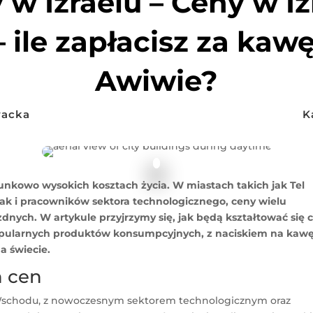
 w Izraelu – Ceny w Iz
– ile zapłacisz za kawę
Awiwie?
wacka
K
tosunkowo wysokich kosztach życia. W miastach takich jak Tel
jak i pracowników sektora technologicznego, ceny wielu
dnych. W artykule przyjrzymy się, jak będą kształtować się 
popularnych produktów konsumpcyjnych, z naciskiem na kaw
a świecie.
h cen
o Wschodu, z nowoczesnym sektorem technologicznym oraz