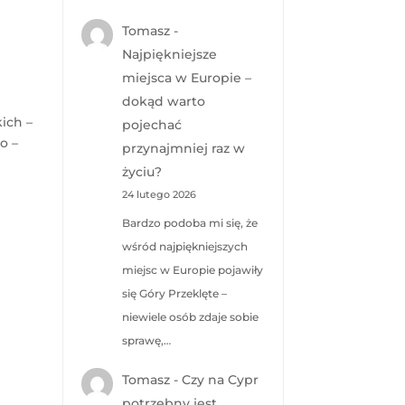
Tomasz
-
Najpiękniejsze
miejsca w Europie –
dokąd warto
ich –
pojechać
o –
przynajmniej raz w
życiu?
24 lutego 2026
Bardzo podoba mi się, że
wśród najpiękniejszych
miejsc w Europie pojawiły
się Góry Przeklęte –
niewiele osób zdaje sobie
sprawę,…
Tomasz
-
Czy na Cypr
potrzebny jest