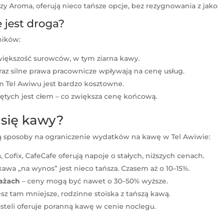
x czy Aroma, oferują nieco tańsze opcje, bez rezygnowania z jako
 jest droga?
ników:
większość surowców, w tym ziarna kawy.
az silne prawa pracownicze wpływają na cenę usług.
 Tel Awiwu jest bardzo kosztowne.
tych jest cłem – co zwiększa cenę końcową.
 się kawy?
ieją sposoby na ograniczenie wydatków na kawę w Tel Awiwie:
 Cofix, CafeCafe oferują napoje o stałych, niższych cenach.
awa „na wynos” jest nieco tańsza. Czasem aż o 10–15%.
lażach
– ceny mogą być nawet o 30–50% wyższe.
esz tam mniejsze, rodzinne stoiska z tańszą kawą.
osteli oferuje poranną kawę w cenie noclegu.