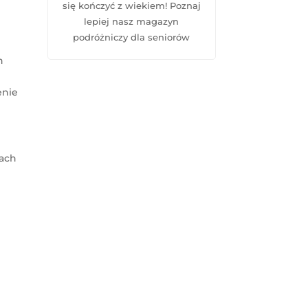
się kończyć z wiekiem! Poznaj
lepiej nasz
magazyn
podróżniczy dla seniorów
h
enie
lach