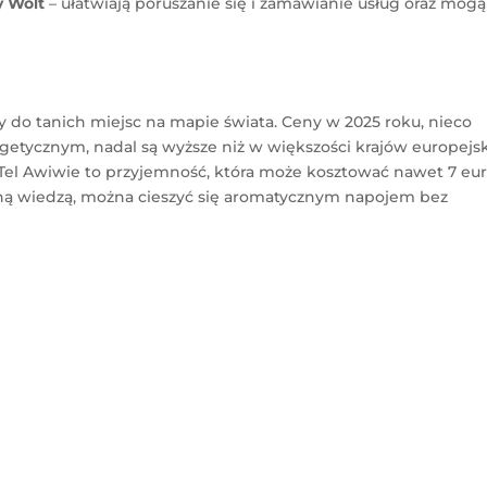
y Wolt
– ułatwiają poruszanie się i zamawianie usług oraz mogą
eży do tanich miejsc na mapie świata. Ceny w 2025 roku, nieco
getycznym, nadal są wyższe niż w większości krajów europejsk
Tel Awiwie to przyjemność, która może kosztować nawet 7 eur
ną wiedzą, można cieszyć się aromatycznym napojem bez