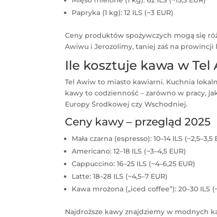
Mięso mielone (1 kg): 62 ILS (~15,5 EUR)
Papryka (1 kg): 12 ILS (~3 EUR)
Ceny produktów spożywczych mogą się różni
Awiwu i Jerozolimy, taniej zaś na prowincji
Ile kosztuje kawa w Tel
Tel Awiw to miasto kawiarni. Kuchnia lokalna
kawy to codzienność – zarówno w pracy, ja
Europy Środkowej czy Wschodniej.
Ceny kawy – przegląd 2025
Mała czarna (espresso): 10–14 ILS (~2,5–3,5
Americano: 12–18 ILS (~3–4,5 EUR)
Cappuccino: 16–25 ILS (~4–6,25 EUR)
Latte: 18–28 ILS (~4,5–7 EUR)
Kawa mrożona („iced coffee”): 20–30 ILS (
Najdroższe kawy znajdziemy w modnych kawi