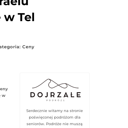
raelu
 w Tel
ategoria:
Ceny
ceny
ę w
Serdecznie witamy na stronie
poświęconej podróżom dla
seniorów. Podróże nie muszą