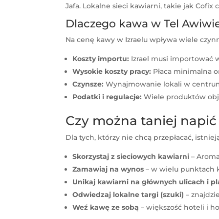
Jafa. Lokalne sieci kawiarni, takie jak Cofi
Dlaczego kawa w Tel Awiwie
Na cenę kawy w Izraelu wpływa wiele czyn
Koszty importu:
Izrael musi importować 
Wysokie koszty pracy:
Płaca minimalna or
Czynsze:
Wynajmowanie lokali w centrum
Podatki i regulacje:
Wiele produktów obję
Czy można taniej napić
Dla tych, którzy nie chcą przepłacać, istn
Skorzystaj z sieciowych kawiarni
– Aroma,
Zamawiaj na wynos
– w wielu punktach k
Unikaj kawiarni na głównych ulicach i p
Odwiedzaj lokalne targi (szuki)
– znajdzi
Weź kawę ze sobą
– większość hoteli i h