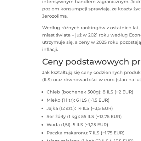
intensywnym handlem zagranicznym. Jednoc
poziom konsumpcji sprawiają, że koszty życ
Jerozolima.
Według różnych rankingów z ostatnich lat, 
miast świata – już w 2021 roku według Eco
utrzymuje się, a ceny w 2025 roku pozostaj
inflacji.
Ceny podstawowych pr
Jak kształtują się ceny codziennych produk
(ILS) oraz równowartości w euro (stan na luty
Chleb (bochenek 500g): 8 ILS (~2 EUR)
Mleko (1 litr): 6 ILS (~1,5 EUR)
Jajka (12 szt.): 14 ILS (~3,5 EUR)
Ser żółty (1 kg): 55 ILS (~13,75 EUR)
Woda (1,5l): 5 ILS (~1,25 EUR)
Paczka makaronu: 7 ILS (~1,75 EUR)