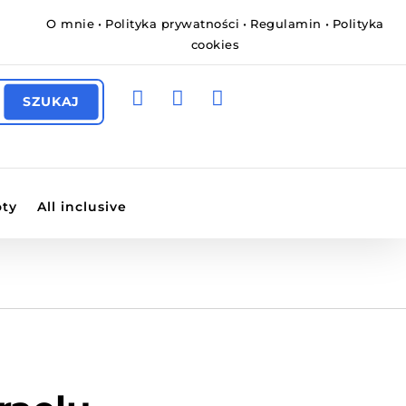
O mnie
•
Polityka prywatności
•
Regulamin
•
Polityka
cookies



oty
All inclusive