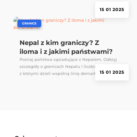
15 01 2025
|
GRANICE
Nepal z kim graniczy? Z
iloma i z jakimi państwami?
Poznaj państwa sąsiadujące z Nepalem. Odkryj
szczegóły o granicach Nepalu i liczbie państw,
15 01 2025
z którymi dzieli wspólną linię demarkacyjną.