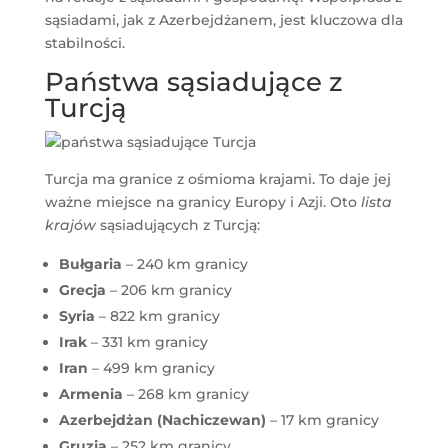
sąsiadami, jak z Azerbejdżanem, jest kluczowa dla
stabilności.
Państwa sąsiadujące z
Turcją
Turcja ma granice z ośmioma krajami. To daje jej
ważne miejsce na granicy Europy i Azji. Oto
lista
krajów
sąsiadujących z Turcją:
Bułgaria
– 240 km granicy
Grecja
– 206 km granicy
Syria
– 822 km granicy
Irak
– 331 km granicy
Iran
– 499 km granicy
Armenia
– 268 km granicy
Azerbejdżan (Nachiczewan)
– 17 km granicy
Gruzja
– 252 km granicy