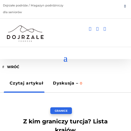
Dojrzałe podróże / Magazyn podróżniczy
dla seniorów



WRÓĆ
Czytaj artykuł
Dyskusja –
0
GRANICE
Z kim graniczy turcja? Lista
krajów