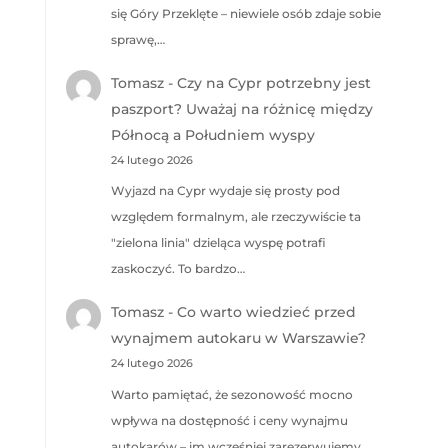
się Góry Przeklęte – niewiele osób zdaje sobie
sprawę,…
Tomasz
-
Czy na Cypr potrzebny jest
paszport? Uważaj na różnicę między
Północą a Południem wyspy
24 lutego 2026
Wyjazd na Cypr wydaje się prosty pod
względem formalnym, ale rzeczywiście ta
"zielona linia" dzieląca wyspę potrafi
zaskoczyć. To bardzo…
Tomasz
-
Co warto wiedzieć przed
wynajmem autokaru w Warszawie?
24 lutego 2026
Warto pamiętać, że sezonowość mocno
wpływa na dostępność i ceny wynajmu
autokarów – im wcześniej zarezerwujemy