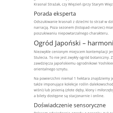
Krasnal Strażak, czy Więzień (przy Starym Więz
Porada eksperta
Odszukiwanie krasnali z dziećmi to strzał w dzi
narracją. Poza sezonem (listopad–marzec) mias
poszukiwaniu niepowtarzalnego charakteru.
Ogród Japoński – harmoni
Niezwykle cenionym miejscem kontemplacji jest
Stulecia. To nie jest zwykły ogród botaniczny.
zawdzięcza japońskiemu ogrodnikowi Yoshikie
orientalnego sznytu.
Na powierzchni niemal 1 hektara znajdziemy jez
także imponujące kolekcje roślin dalekowschod
wiśni) lub jesienią (złote dęby, klony i miłorzę
a bilety dostępne są stacjonarnie i online.
Doświadczenie sensoryczne