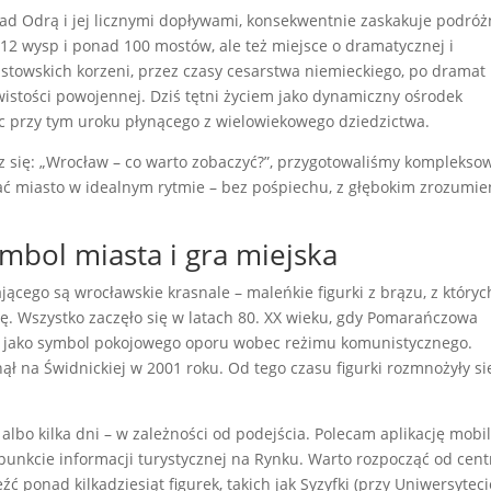
nad Odrą i jej licznymi dopływami, konsekwentnie zaskakuje podró
12 wysp i ponad 100 mostów, ale też miejsce o dramatycznej i
astowskich korzeni, przez czasy cesarstwa niemieckiego, po dramat 
istości powojennej. Dziś tętni życiem jako dynamiczny ośrodek
cąc przy tym uroku płynącego z wielowiekowego dziedzictwa.
sz się: „Wrocław – co warto zobaczyć?”, przygotowaliśmy komplekso
ać miasto w idealnym rytmie – bez pośpiechu, z głębokim zrozumi
mbol miasta i gra miejska
ego są wrocławskie krasnale – maleńkie figurki z brązu, z któryc
cję. Wszystko zaczęło się w latach 80. XX wieku, gdy Pomarańczowa
li jako symbol pokojowego oporu wobec reżimu komunistycznego.
nął na Świdnickiej w 2001 roku. Od tego czasu figurki rozmnożyły si
albo kilka dni – w zależności od podejścia. Polecam aplikację mobi
unkcie informacji turystycznej na Rynku. Warto rozpocząć od cen
 ponad kilkadziesiąt figurek, takich jak Syzyfki (przy Uniwersyteci