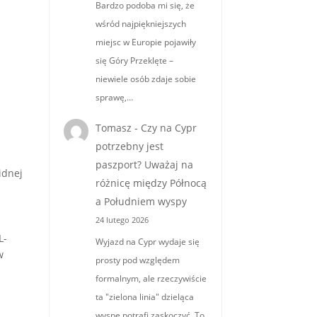
Bardzo podoba mi się, że
wśród najpiękniejszych
miejsc w Europie pojawiły
się Góry Przeklęte –
niewiele osób zdaje sobie
sprawę,…
Tomasz
-
Czy na Cypr
,
potrzebny jest
paszport? Uważaj na
idnej
różnicę między Północą
a Południem wyspy
24 lutego 2026
L-
Wyjazd na Cypr wydaje się
w
prosty pod względem
formalnym, ale rzeczywiście
ta "zielona linia" dzieląca
wyspę potrafi zaskoczyć. To