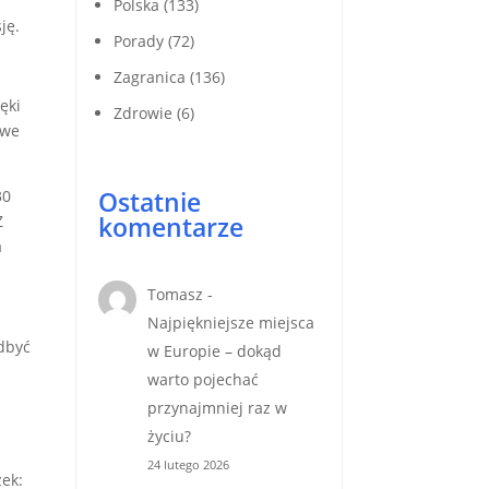
Polska
(133)
ję.
Porady
(72)
Zagranica
(136)
ęki
Zdrowie
(6)
owe
Ostatnie
30
komentarze
Z
a
Tomasz
-
Najpiękniejsze miejsca
odbyć
w Europie – dokąd
warto pojechać
przynajmniej raz w
życiu?
24 lutego 2026
żek: