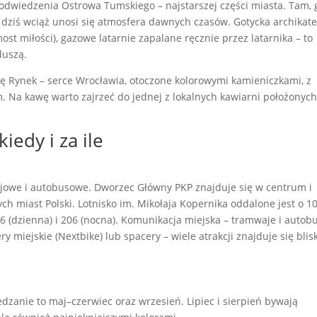
odwiedzenia Ostrowa Tumskiego – najstarszej części miasta. Tam, 
, dziś wciąż unosi się atmosfera dawnych czasów. Gotycka archikat
ost miłości), gazowe latarnie zapalane ręcznie przez latarnika – to
 duszą.
się Rynek – serce Wrocławia, otoczone kolorowymi kamieniczkami, z
Na kawę warto zajrzeć do jednej z lokalnych kawiarni położonych
iedy i za ile
jowe i autobusowe. Dworzec Główny PKP znajduje się w centrum i
ych miast Polski. Lotnisko im. Mikołaja Kopernika oddalone jest o 1
 (dzienna) i 206 (nocna). Komunikacja miejska – tramwaje i autobu
 miejskie (Nextbike) lub spacery – wiele atrakcji znajduje się blis
dzanie to maj–czerwiec oraz wrzesień. Lipiec i sierpień bywają