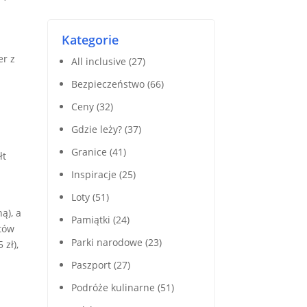
Kategorie
er z
All inclusive
(27)
Bezpieczeństwo
(66)
Ceny
(32)
Gdzie leży?
(37)
Granice
(41)
łt
Inspiracje
(25)
Loty
(51)
ą), a
Pamiątki
(24)
atów
Parki narodowe
(23)
 zł),
Paszport
(27)
Podróże kulinarne
(51)