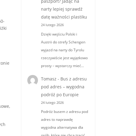
paszport? Jadąc na
narty lepiej sprawdź
datę ważności plastiku
60-
24 lutego 2026
iżki
Dzięki wejściu Polski i
Austrii do strefy Schengen
wyjazd na narty do Tyrolu
rzeczywiście jest wyjątkowo
zonie
prosty – wystarczy mieć…
Tomasz
-
Bus z adresu
pod adres – wygodna
podróż po Europie
24 lutego 2026
sowe,
Podróż busem z adresu pod
adres to naprawdę
ych
wygodna alternatywa dla
osób, które nie chcą tracić