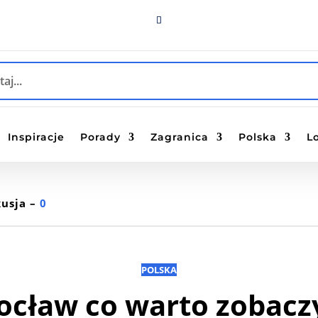
Inspiracje
Porady
Zagranica
Polska
L
usja –
0
POLSKA
cław co warto zobacz