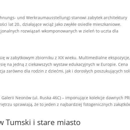
hnungs- und Werkraumausstellung) stanowi zabytek architektury
i lat 20., działające wciąż jako zwykłe osiedle mieszkaniowe.
nkcjonalnych rozwiązań wkomponowanych w zieleń to uczta dla
się w zabytkowym zbiorniku z XIX wieku. Multimedialne ekspozycje
ą się na jedną z ciekawszych wystaw edukacyjnych w Europie. Cena
akcja zarówno dla rodzin z dziećmi, jak i dorosłych poszukujących sol
ej Galerii Neonów (ul. Ruska 46C) – imponujące kolekcje dawnych PR
trzu sprawiają, że to jeden z najbardziej fotogenicznych zakątkó
w Tumski i stare miasto