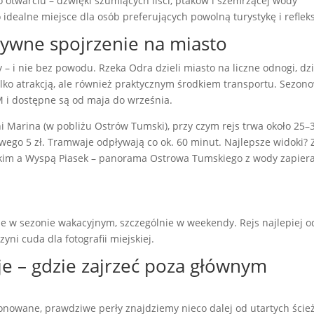
otwarciu – dźwięki szumiących liści, ptaków i szemrzącej wody
dealne miejsce dla osób preferujących powolną turystykę i refleks
ywne spojrzenie na miasto
– i nie bez powodu. Rzeka Odra dzieli miasto na liczne odnogi, dzi
lko atrakcją, ale również praktycznym środkiem transportu. Sezon
 i dostępne są od maja do września.
ni Marina (w pobliżu Ostrów Tumski), przy czym rejs trwa około 25–
owego 5 zł. Tramwaje odpływają co ok. 60 minut. Najlepsze widoki? 
kim a Wyspą Piasek – panorama Ostrowa Tumskiego z wody zapier
ne w sezonie wakacyjnym, szczególnie w weekendy. Rejs najlepiej 
ni cuda dla fotografii miejskiej.
je – gdzie zajrzeć poza głównym
onowane, prawdziwe perły znajdziemy nieco dalej od utartych ście