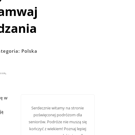
tramwaj
dzania
tegoria:
Polska
rę w
Serdecznie witamy na stronie
ją
poświęconej podróżom dla
seniorów. Podróże nie muszą się
kończyć z wiekiem! Poznaj lepiej