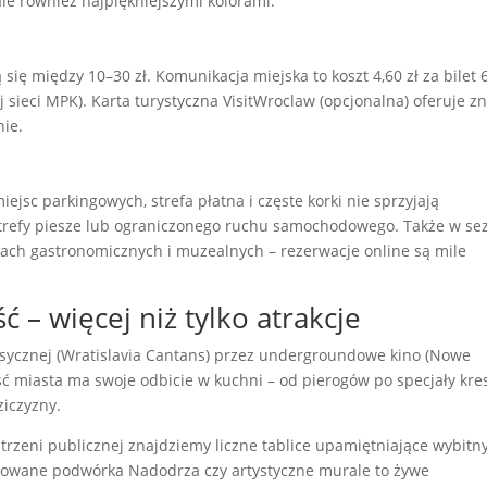
ale również najpiękniejszymi kolorami.
się między 10–30 zł. Komunikacja miejska to koszt 4,60 zł za bilet 
sieci MPK). Karta turystyczna VisitWroclaw (opcjonalna) oferuje zn
nie.
jsc parkingowych, strefa płatna i częste korki nie sprzyjają
strefy piesze lub ograniczonego ruchu samochodowego. Także w se
ach gastronomicznych i muzealnych – rezerwacje online są mile
ć – więcej niż tylko atrakcje
lasycznej (Wratislavia Cantans) przez undergroundowe kino (Nowe
ość miasta ma swoje odbicie w kuchni – od pierogów po specjały kre
ziczyzny.
rzeni publicznej znajdziemy liczne tablice upamiętniające wybitn
alizowane podwórka Nadodrza czy artystyczne murale to żywe