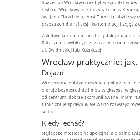
Spacer po Wrocławiu nie byłby kompletny bez 
historia Wrocławia rozpoczynała się w X wieku
św. Jana Chrzciciela, most Tumski (zabytkowy m
przestrzeń dla refleksji, kontemplacji i zdjęć z
Zaledwie kilka minut piechotą dalej znajduje 
Ratuszem o wybitnym zegarze astronomicznym. 
ul. Świdnickiej lub Kuźniczej.
Wrocław praktycznie: jak, k
Dojazd
Wrocław ma dobrze rozwinięte połączenia kole
oferuje bezpośrednie linie z większości większ
od centrum, dobrze skomunikowane liniami 106
funkcjonuje sprawnie, ale warto rozważyć rowery
siebie.
Kiedy jechać?
Najlepsze miesiące na spokojne, ale pełne zwie