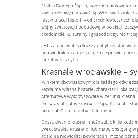
Stolica Dolnego Śląska, położona malowniczo 
swoją wielowymiarowością. Wrocław to miasto 
fascynującej historii – od średniowiecznych pi
wojny światowej i odbudowę w polskiej rzeczyw
akademicki, kulturalny i gospodarczy, nie tra
Jeśli zaplanowałeś dłuższy pobyt i zastanawia
przewodnik po atrakcjach, które pozwolą pozn
i lokalnym sznytem.
Krasnale wrocławskie – sy
Punktem obowiązkowym dla każdego odwiedzając
każda ma własną historię, charakter i lokaliza
Alternatywa wykorzystywała wizerunki krasna
Pierwszy oficjalny krasnal – Papa Krasnal – sta
ponad 400, a ich liczba stale rośnie.
Odszukiwanie krasnali może zająć kilka godzin 
„Wrocławskie Krasnale” lub mapę dostępną w p
gdzie na niewielkiej powierzchni można odnaleźć