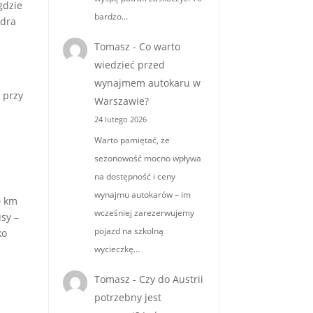
gdzie
bardzo…
edra
Tomasz
-
Co warto
wiedzieć przed
wynajmem autokaru w
 przy
Warszawie?
24 lutego 2026
Warto pamiętać, że
sezonowość mocno wpływa
na dostępność i ceny
wynajmu autokarów – im
0 km
wcześniej zarezerwujemy
sy –
pojazd na szkolną
ko
wycieczkę…
Tomasz
-
Czy do Austrii
potrzebny jest