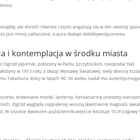
ieniu).
esiątkę, ale dorośli również często angażują się w ten swoisty spac
to jest mniej zatłoczone, a aura dodaje detektywistycznemu
a i kontemplacja w środku miasta
 Ogród Japoński, położony w Parku Szczytnickim, nieopodal Hali
 Założony w 1913 roku z okazji Wystawy Światowej, swój obecny kszta
mu Takamura, który w latach 90. XX wieku nadał mu autentycznego
iorko, drewniane mostki, lanterny, herbaciarnię (niestety nieczynn
nich. Ogród wygląda najpiękniej wiosną (kwitnienie magnolii, kwi
by). W sezonie (kwiecień–październik) wejście kosztuje 10 zł (ulgowy 5