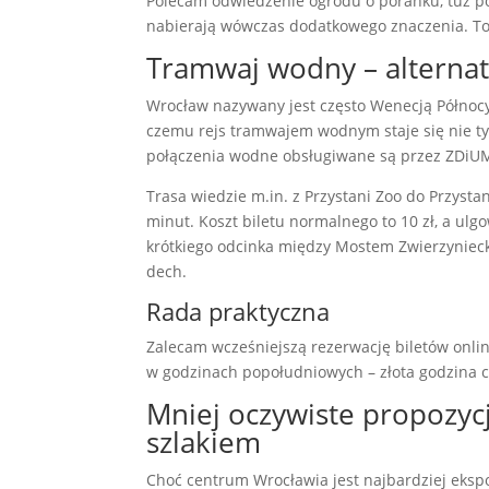
Polecam odwiedzenie ogrodu o poranku, tuż po 
nabierają wówczas dodatkowego znaczenia. To i
Tramwaj wodny – alternat
Wrocław nazywany jest często Wenecją Północy 
czemu rejs tramwajem wodnym staje się nie ty
połączenia wodne obsługiwane są przez ZDiUM
Trasa wiedzie m.in. z Przystani Zoo do Przysta
minut. Koszt biletu normalnego to 10 zł, a ulg
krótkiego odcinka między Mostem Zwierzyniec
dech.
Rada praktyczna
Zalecam wcześniejszą rezerwację biletów onli
w godzinach popołudniowych – złota godzina czy
Mniej oczywiste propozyc
szlakiem
Choć centrum Wrocławia jest najbardziej eksp