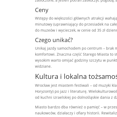
zatłoczone, a jesień potrafi zaskoczyć pogodą, 
Ceny
Wstępy do większości głównych atrakcji wahają 
minutowy (uprawniający do przesiadek na całej 
do muzeów i wycieczek, w cenie od 35 zł dzien
Czego unikać?
Unikaj jazdy samochodem po centrum – brak mie
komfortowi. Znaczna część Starego Miasta to 
wysokim warto omijać godziny szczytu w punkt
widziane.
Kultura i lokalna tożsamoś
Wrocław jest miastem festiwali – od muzyki k
Horyzonty) po jazz i literaturę. Wielokulturow
od kuchni izraelskiej po dolnośląskie dania z d
Miasto bardzo dba również o pamięć – w przest
naukowców, działaczy i ofiary historii. Rewit