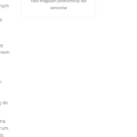
nasz
magazyn podróżniczy dla
żnych
seniorów
II
wy
eniem
h
ę do
lną
trum,
e),