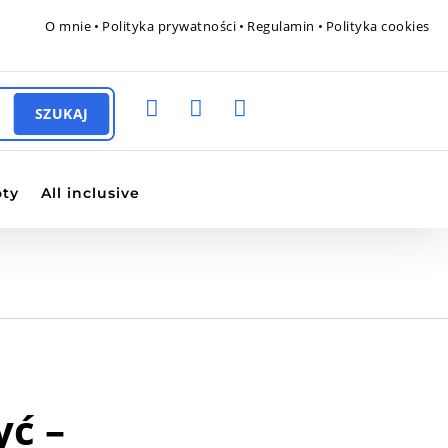
O mnie
•
Polityka prywatności
•
Regulamin
•
Polityka cookies



oty
All inclusive
yć –