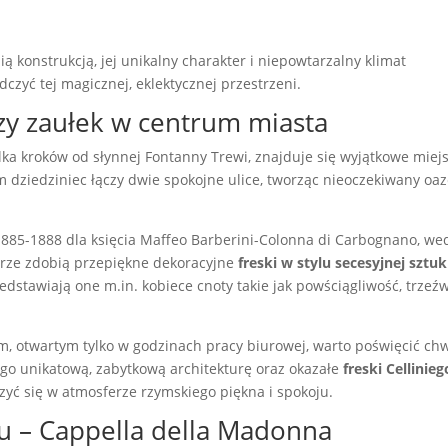
nią konstrukcją, jej unikalny charakter i niepowtarzalny klimat
czyć tej magicznej, eklektycznej przestrzeni.
czy zaułek w centrum miasta
ka kroków od słynnej Fontanny Trewi, znajduje się wyjątkowe miejs
 dziedziniec łączy dwie spokojne ulice, tworząc nieoczekiwany oa
885-1888 dla księcia Maffeo Barberini-Colonna di Carbognano, we
ętrze zdobią przepiękne dekoracyjne
freski w stylu secesyjnej sztuk
zedstawiają one m.in. kobiece cnoty takie jak powściągliwość, trzeźw
, otwartym tylko w godzinach pracy biurowej, warto poświęcić chw
ego unikatową, zabytkową architekturę oraz okazałe
freski Cellinieg
rzyć się w atmosferze rzymskiego piękna i spokoju.
u – Cappella della Madonna