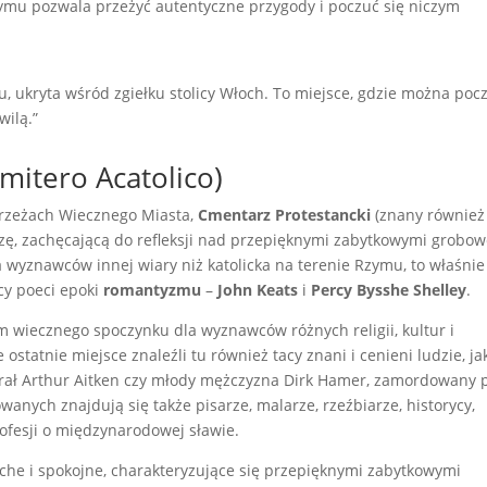
zymu pozwala przeżyć autentyczne przygody i poczuć się niczym
, ukryta wśród zgiełku stolicy Włoch. To miejsce, gdzie można poc
wilą.”
mitero Acatolico)
brzeżach Wiecznego Miasta,
Cmentarz Protestancki
(znany również
oazę, zachęcającą do refleksji nad przepięknymi zabytkowymi grobo
wyznawców innej wiary niż katolicka na terenie Rzymu, to właśnie 
cy poeci epoki
romantyzmu
–
John Keats
i
Percy Bysshe Shelley
.
 wiecznego spoczynku dla wyznawców różnych religii, kultur i
statnie miejsce znaleźli tu również tacy znani i cenieni ludzie, ja
nerał Arthur Aitken czy młody mężczyzna Dirk Hamer, zamordowany 
ych znajdują się także pisarze, malarze, rzeźbiarze, historycy,
rofesji o międzynarodowej sławie.
che i spokojne, charakteryzujące się przepięknymi zabytkowymi