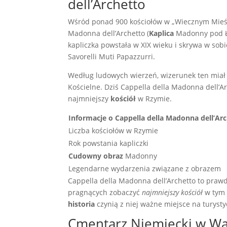
dell’Archetto
Wśród ponad 900 kościołów w „Wiecznym Mieści
Madonna dell’Archetto (
Kaplica
Madonny pod Łu
kapliczka powstała w XIX wieku i skrywa w sob
Savorelli Muti Papazzurri.
Według ludowych wierzeń, wizerunek ten miał 
Kościelne. Dziś Cappella della Madonna dell’A
najmniejszy
kościół
w Rzymie.
Informacje o Cappella della Madonna dell’Ar
Liczba kościołów w Rzymie
Rok powstania kapliczki
Cudowny obraz
Madonny
Legendarne wydarzenia związane z obrazem
Cappella della Madonna dell’Archetto to prawd
pragnących zobaczyć
najmniejszy kościół
w tym 
historia
czynią z niej ważne miejsce na turyst
Cmentarz Niemiecki w Wa