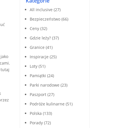
Kategorie
All inclusive
(27)
Bezpieczeństwo
(66)
zuć
Ceny
(32)
Gdzie leży?
(37)
Granice
(41)
 jako
Inspiracje
(25)
wcami.
Loty
(51)
tutaj
Pamiątki
(24)
Parki narodowe
(23)
k
Paszport
(27)
przez
Podróże kulinarne
(51)
Polska
(133)
Porady
(72)