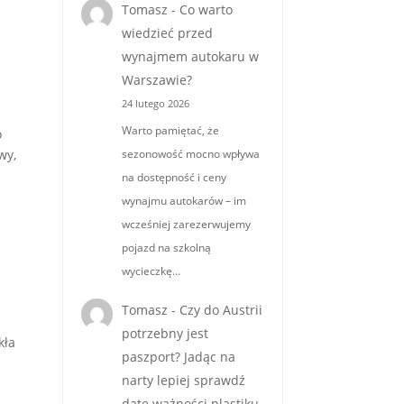
Tomasz
-
Co warto
wiedzieć przed
wynajmem autokaru w
Warszawie?
24 lutego 2026
Warto pamiętać, że
o
wy,
sezonowość mocno wpływa
na dostępność i ceny
wynajmu autokarów – im
wcześniej zarezerwujemy
pojazd na szkolną
wycieczkę…
Tomasz
-
Czy do Austrii
potrzebny jest
kła
paszport? Jadąc na
narty lepiej sprawdź
datę ważności plastiku