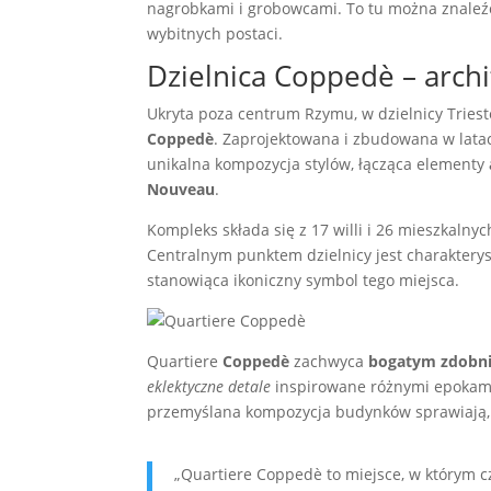
nagrobkami i grobowcami. To tu można znaleźć
wybitnych postaci.
Dzielnica Coppedè – archi
Ukryta poza centrum Rzymu, w dzielnicy Trieste
Coppedè
. Zaprojektowana i zbudowana w lata
unikalna kompozycja stylów, łącząca elementy
Nouveau
.
Kompleks składa się z 17 willi i 26 mieszkaln
Centralnym punktem dzielnicy jest charaktery
stanowiąca ikoniczny symbol tego miejsca.
Quartiere
Coppedè
zachwyca
bogatym zdobn
eklektyczne detale
inspirowane różnymi epokami 
przemyślana kompozycja budynków sprawiają, 
„Quartiere Coppedè to miejsce, w którym cz