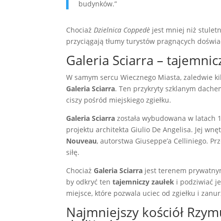
budynków.”
Chociaż
Dzielnica Coppedè
jest mniej niż stulet
przyciągają tłumy turystów pragnących doświad
Galeria Sciarra – tajemni
W samym sercu Wiecznego Miasta, zaledwie kil
Galeria Sciarra
. Ten przykryty szklanym dachem
ciszy pośród miejskiego zgiełku.
Galeria Sciarra
została wybudowana w latach 1
projektu architekta Giulio De Angelisa. Jej wn
Nouveau
, autorstwa Giuseppe’a Celliniego. Pr
siłę.
Chociaż
Galeria Sciarra
jest terenem prywatnym
by odkryć ten
tajemniczy zaułek
i podziwiać j
miejsce, które pozwala uciec od zgiełku i zanu
Najmniejszy kościół Rzym