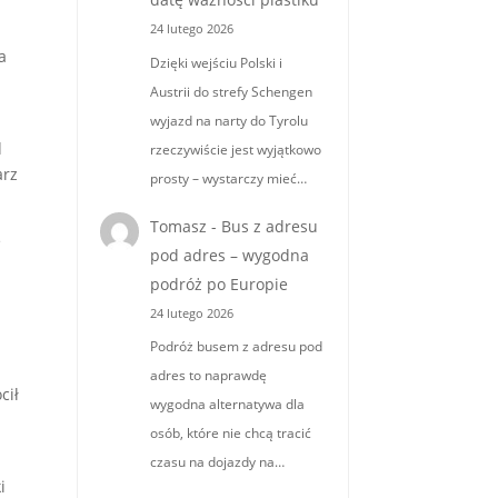
24 lutego 2026
a
Dzięki wejściu Polski i
Austrii do strefy Schengen
wyjazd na narty do Tyrolu
d
rzeczywiście jest wyjątkowo
arz
prosty – wystarczy mieć…
Tomasz
-
Bus z adresu
e
pod adres – wygodna
podróż po Europie
24 lutego 2026
Podróż busem z adresu pod
adres to naprawdę
cił
wygodna alternatywa dla
osób, które nie chcą tracić
czasu na dojazdy na…
i