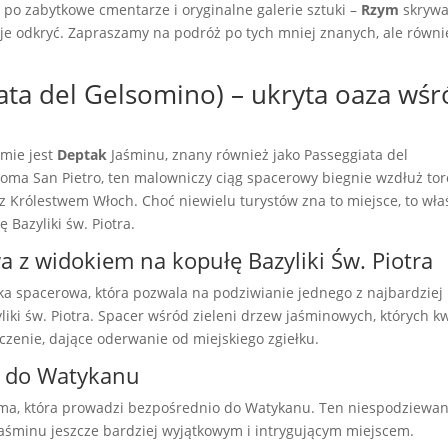
po zabytkowe cmentarze i oryginalne galerie sztuki –
Rzym
skryw
y je odkryć. Zapraszamy na podróż po tych mniej znanych, ale równi
ata del Gelsomino) – ukryta oaza wś
ymie jest
Deptak
Jaśminu, znany również jako Passeggiata del
 Roma San Pietro, ten malowniczy ciąg spacerowy biegnie wzdłuż to
z Królestwem Włoch. Choć niewielu turystów zna to miejsce, to wła
 Bazyliki św. Piotra.
a z widokiem na kopułę Bazyliki Św. Piotra
żka spacerowa, która pozwala na podziwianie jednego z najbardziej
ki św. Piotra. Spacer wśród zieleni drzew jaśminowych, których kw
czenie, dające oderwanie od miejskiego zgiełku.
a do Watykanu
ama, która prowadzi bezpośrednio do Watykanu. Ten niespodziewa
aśminu jeszcze bardziej wyjątkowym i intrygującym miejscem.