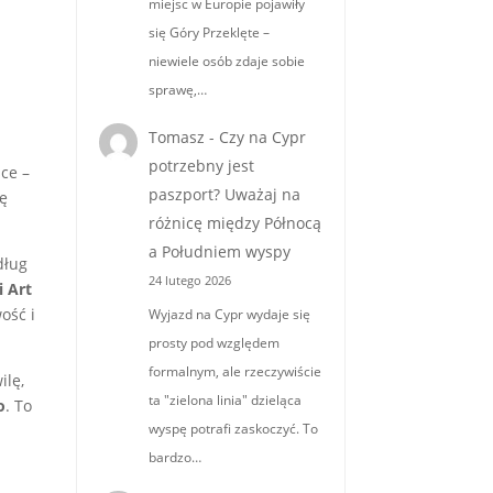
miejsc w Europie pojawiły
się Góry Przeklęte –
niewiele osób zdaje sobie
sprawę,…
Tomasz
-
Czy na Cypr
potrzebny jest
ce –
paszport? Uważaj na
zę
różnicę między Północą
a Południem wyspy
dług
24 lutego 2026
i Art
ość i
Wyjazd na Cypr wydaje się
prosty pod względem
formalnym, ale rzeczywiście
ilę,
ta "zielona linia" dzieląca
o
. To
wyspę potrafi zaskoczyć. To
bardzo…