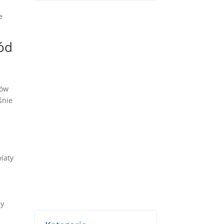
a
e
ród
rów
śnie
iaty
ny