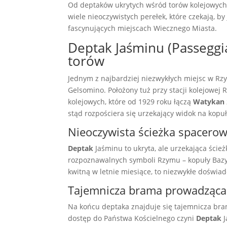
Od deptaków ukrytych wśród torów kolejowych 
wiele nieoczywistych perełek, które czekają, b
fascynujących miejscach Wiecznego Miasta.
Deptak Jaśminu (Passeggi
torów
Jednym z najbardziej niezwykłych miejsc w Rz
Gelsomino. Położony tuż przy stacji kolejowej
kolejowych, które od 1929 roku łączą
Watykan
stąd rozpościera się urzekający widok na kopułę
Nieoczywista ścieżka spacerow
Deptak
Jaśminu to ukryta, ale urzekająca ście
rozpoznawalnych symboli Rzymu – kopuły Bazyli
kwitną w letnie miesiące, to niezwykłe doświad
Tajemnicza brama prowadząc
Na końcu deptaka znajduje się tajemnicza br
dostęp do Państwa Kościelnego czyni
Deptak
J