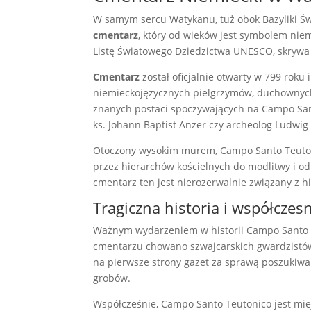
W samym sercu Watykanu, tuż obok Bazyliki Świ
cmentarz
, który od wieków jest symbolem nie
Listę Światowego Dziedzictwa UNESCO, skrywa w
Cmentarz
został oficjalnie otwarty w 799 roku 
niemieckojęzycznych pielgrzymów, duchownych,
znanych postaci spoczywających na Campo Sant
ks. Johann Baptist Anzer czy archeolog Ludwig 
Otoczony wysokim murem, Campo Santo Teutoni
przez hierarchów kościelnych do modlitwy i o
cmentarz ten jest nierozerwalnie związany z his
Tragiczna historia i współczes
Ważnym wydarzeniem w historii Campo Santo Te
cmentarzu chowano szwajcarskich gwardzistów,
na pierwsze strony gazet za sprawą poszukiw
grobów.
Współcześnie, Campo Santo Teutonico jest mi