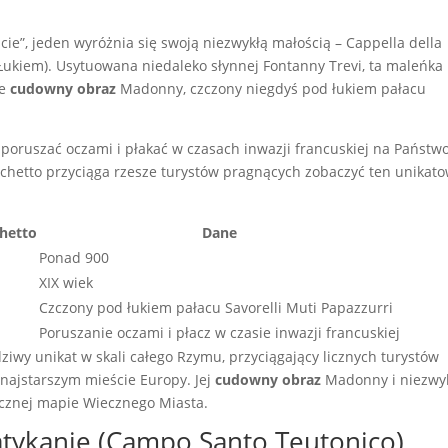
e”, jeden wyróżnia się swoją niezwykłą małością – Cappella della
kiem). Usytuowana niedaleko słynnej Fontanny Trevi, ta maleńka
ie
cudowny obraz
Madonny, czczony niegdyś pod łukiem pałacu
poruszać oczami i płakać w czasach inwazji francuskiej na Państw
rchetto przyciąga rzesze turystów pragnących zobaczyć ten unikato
chetto
Dane
Ponad 900
XIX wiek
Czczony pod łukiem pałacu Savorelli Muti Papazzurri
Poruszanie oczami i płacz w czasie inwazji francuskiej
ziwy unikat w skali całego Rzymu, przyciągający licznych turystów
najstarszym mieście Europy. Jej
cudowny obraz
Madonny i niezwy
ycznej mapie Wiecznego Miasta.
tykanie (Campo Santo Teutonico)