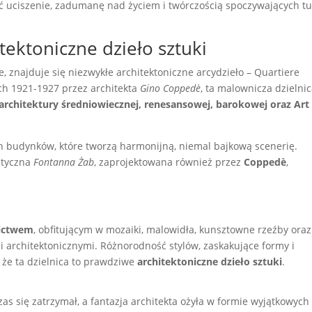
 uciszenie, zadumanę nad życiem i twórczością spoczywających tu
tektoniczne dzieło sztuki
, znajduje się niezwykłe architektoniczne arcydzieło – Quartiere
ch 1921-1927 przez architekta
Gino Coppedè
, ta malownicza dzielnic
architektury średniowiecznej, renesansowej, barokowej oraz Art
ych budynków, które tworzą harmonijną, niemal bajkową scenerię.
styczna
Fontanna Żab
, zaprojektowana również przez
Coppedè
,
ictwem
, obfitującym w mozaiki, malowidła, kunsztowne rzeźby oraz
architektonicznymi. Różnorodność stylów, zaskakujące formy i
że ta dzielnica to prawdziwe
architektoniczne dzieło sztuki
.
as się zatrzymał, a fantazja architekta ożyła w formie wyjątkowych