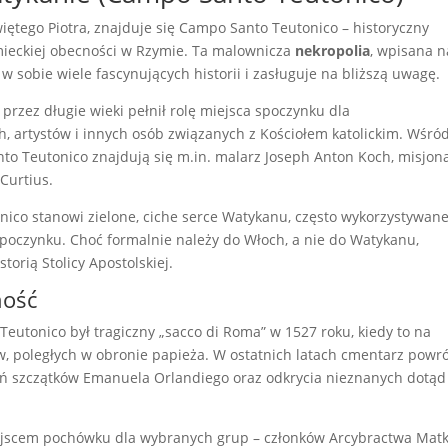
ętego Piotra, znajduje się Campo Santo Teutonico – historyczny
mieckiej obecności w Rzymie. Ta malownicza
nekropolia
, wpisana n
 sobie wiele fascynujących historii i zasługuje na bliższą uwagę.
i przez długie wieki pełnił rolę miejsca spoczynku dla
 artystów i innych osób związanych z Kościołem katolickim. Wśró
o Teutonico znajdują się m.in. malarz Joseph Anton Koch, misjon
Curtius.
co stanowi zielone, ciche serce Watykanu, często wykorzystywan
dpoczynku. Choć formalnie należy do Włoch, a nie do Watykanu,
torią Stolicy Apostolskiej.
ność
utonico był tragiczny „sacco di Roma” w 1527 roku, kiedy to na
 poległych w obronie papieża. W ostatnich latach cmentarz powró
ań szczątków Emanuela Orlandiego oraz odkrycia nieznanych dotąd
ejscem pochówku dla wybranych grup – członków Arcybractwa Matk