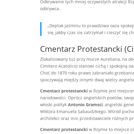
Odkrywanie tych mniej oczywistych atrakcji R
odkrywca.
„Deptak Jaśminu to prawdziwa oaza spokoju
się, jakby czas się zatrzymał i cieszyć się ch
Cmentarz Protestancki (Ci
Zlokalizowany tuż przy murze Aureliana, na o
Cimitero Acatolico) stanowi cichą i spokojną 
Choć do 1870 roku prawo zabraniało grzebania 
spoczywają między innymi dwaj wielcy angiels
Cmentarz
protestancki
w Rzymie jest miejscem
narodowości. Oprócz angielskich poetów, swoje o
włoski polityk
Antonio Gramsci
, angielski ge
Wiktora Emanuela Sabaudzkiego. Wśród pochowan
architekci oraz inni przedstawiciele różnych p
Cmentarz protestancki
w Rzymie to miejsce ci