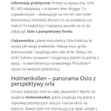
Informacje praktyczne:
Promy na wyspy (np. linie
B1, B2) odpływają z przystani Aker Brygge. Co
najważniejsze – obowiązuje na nie ten sam bilet
komunikacji miejskiej (Ruter), co na autobusy czy
metro! To najtańszy i najlepszy sposób na to, by
zobaczyć
Oslo z perspektywy fiordu
.
Ciekawostka:
Latem mieszkańcy Oslo traktują te
wyspy jak swoje podwórko. Pakują koce, grille
jednorazowe i spędzają tam całe dnie. Dołącz do
nich! Zabierz prowiant i zorganizuj piknik na jednej z
wysp – to kwintesencja norweskiego *friluftsliv*
(życia na świeżym powietrzu).
Holmenkollen – panorama Oslo z
perspektywy orła
Chcesz zobaczyć Oslo w całej okazałości? Wjedź na
wzgórze
Holmenkollen
, gdzie znajduje się jedna z
najnowocześniejszych skoczni narciarskich na
świecie. Nawet jeśli nie interesują Cię skoki, widok z