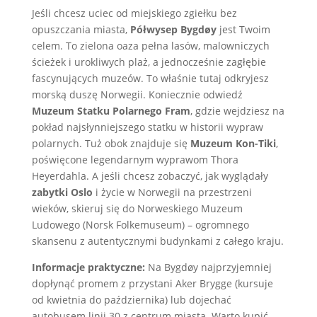
Jeśli chcesz uciec od miejskiego zgiełku bez
opuszczania miasta,
Półwysep Bygdøy
jest Twoim
celem. To zielona oaza pełna lasów, malowniczych
ścieżek i urokliwych plaż, a jednocześnie zagłębie
fascynujących muzeów. To właśnie tutaj odkryjesz
morską duszę Norwegii. Koniecznie odwiedź
Muzeum Statku Polarnego Fram
, gdzie wejdziesz na
pokład najsłynniejszego statku w historii wypraw
polarnych. Tuż obok znajduje się
Muzeum Kon-Tiki
,
poświęcone legendarnym wyprawom Thora
Heyerdahla. A jeśli chcesz zobaczyć, jak wyglądały
zabytki Oslo
i życie w Norwegii na przestrzeni
wieków, skieruj się do Norweskiego Muzeum
Ludowego (Norsk Folkemuseum) – ogromnego
skansenu z autentycznymi budynkami z całego kraju.
Informacje praktyczne:
Na Bygdøy najprzyjemniej
dopłynąć promem z przystani Aker Brygge (kursuje
od kwietnia do października) lub dojechać
autobusem linii 30 z centrum miasta. Warto kupić