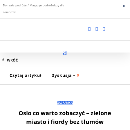
Dojrzałe podróże / Magazyn podróżniczy dla
seniorów



WRÓĆ
Czytaj artykuł
Dyskusja –
0
ZAGRANICA
Oslo co warto zobaczyć – zielone
miasto i fiordy bez tłumów