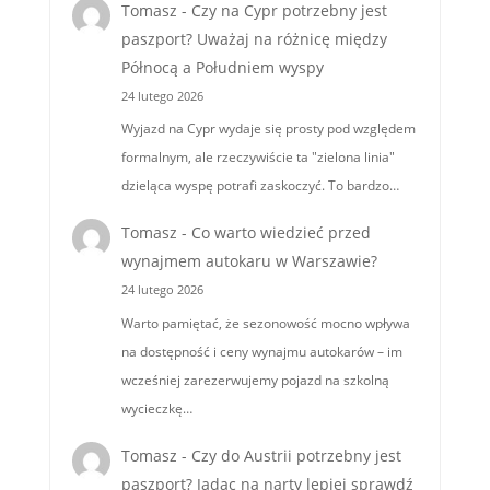
Tomasz
-
Czy na Cypr potrzebny jest
paszport? Uważaj na różnicę między
Północą a Południem wyspy
24 lutego 2026
Wyjazd na Cypr wydaje się prosty pod względem
formalnym, ale rzeczywiście ta "zielona linia"
dzieląca wyspę potrafi zaskoczyć. To bardzo…
Tomasz
-
Co warto wiedzieć przed
wynajmem autokaru w Warszawie?
24 lutego 2026
Warto pamiętać, że sezonowość mocno wpływa
na dostępność i ceny wynajmu autokarów – im
wcześniej zarezerwujemy pojazd na szkolną
wycieczkę…
Tomasz
-
Czy do Austrii potrzebny jest
paszport? Jadąc na narty lepiej sprawdź