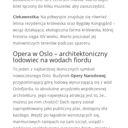
bilet łączony do kilku muzeów, aby zaoszczędzić.
Ciekawostka:
Na półwyspie znajduje się również
letnia rezydencja królewska oraz Bygdøy Kongsgård –
wciąż działająca, ekologiczna farma królewska, której
historia sięga XIV wieku. Warto poszukać jej
malowniczych terenów podczas spaceru.
Opera w Oslo – architektoniczny
lodowiec na wodach fiordu
To jeden z najbardziej ikonicznych symboli
nowoczesnego Oslo. Budynek
Opery Narodowej
,
przypominający górę lodową wynurzającą się z wód
Oslofjordu, to absolutne arcydzieło współczesnej
architektury. Jego największą atrakcją jest to, że…
możesz po nim chodzić! Dach opery został
zaprojektowany jako publiczny plac, dostępny dla
każdego. Wejdź po łagodnie wznoszących się,
marmurowych rampach na sam szczyt, usiądź i