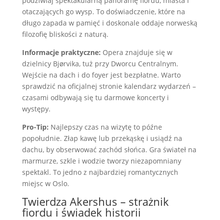
podziwiaj spektakularną panoramę fiordu, miasta i
otaczających go wysp. To doświadczenie, które na
długo zapada w pamięć i doskonale oddaje norweską
filozofię bliskości z naturą.
Informacje praktyczne:
Opera znajduje się w
dzielnicy Bjørvika, tuż przy Dworcu Centralnym.
Wejście na dach i do foyer jest bezpłatne. Warto
sprawdzić na oficjalnej stronie kalendarz wydarzeń –
czasami odbywają się tu darmowe koncerty i
występy.
Pro-Tip:
Najlepszy czas na wizytę to późne
popołudnie. Złap kawę lub przekąskę i usiądź na
dachu, by obserwować zachód słońca. Gra świateł na
marmurze, szkle i wodzie tworzy niezapomniany
spektakl. To jedno z najbardziej romantycznych
miejsc w Oslo.
Twierdza Akershus – strażnik
fiordu i świadek historii