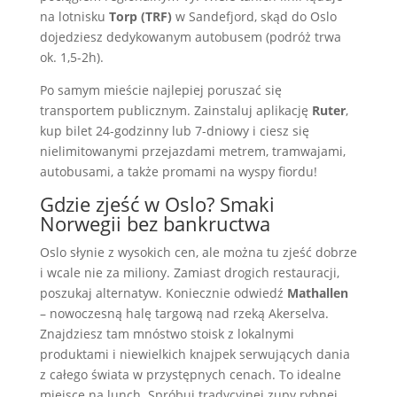
na lotnisku
Torp (TRF)
w Sandefjord, skąd do Oslo
dojedziesz dedykowanym autobusem (podróż trwa
ok. 1,5-2h).
Po samym mieście najlepiej poruszać się
transportem publicznym. Zainstaluj aplikację
Ruter
,
kup bilet 24-godzinny lub 7-dniowy i ciesz się
nielimitowanymi przejazdami metrem, tramwajami,
autobusami, a także promami na wyspy fiordu!
Gdzie zjeść w Oslo? Smaki
Norwegii bez bankructwa
Oslo słynie z wysokich cen, ale można tu zjeść dobrze
i wcale nie za miliony. Zamiast drogich restauracji,
poszukaj alternatyw. Koniecznie odwiedź
Mathallen
– nowoczesną halę targową nad rzeką Akerselva.
Znajdziesz tam mnóstwo stoisk z lokalnymi
produktami i niewielkich knajpek serwujących dania
z całego świata w przystępnych cenach. To idealne
miejsce na lunch. Spróbuj tradycyjnej zupy rybnej