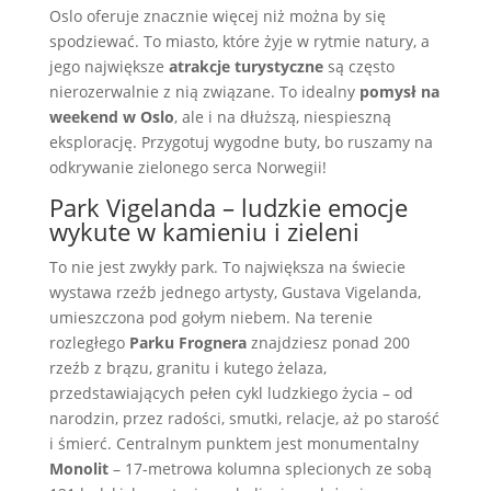
Oslo oferuje znacznie więcej niż można by się
spodziewać. To miasto, które żyje w rytmie natury, a
jego największe
atrakcje turystyczne
są często
nierozerwalnie z nią związane. To idealny
pomysł na
weekend w Oslo
, ale i na dłuższą, niespieszną
eksplorację. Przygotuj wygodne buty, bo ruszamy na
odkrywanie zielonego serca Norwegii!
Park Vigelanda – ludzkie emocje
wykute w kamieniu i zieleni
To nie jest zwykły park. To największa na świecie
wystawa rzeźb jednego artysty, Gustava Vigelanda,
umieszczona pod gołym niebem. Na terenie
rozległego
Parku Frognera
znajdziesz ponad 200
rzeźb z brązu, granitu i kutego żelaza,
przedstawiających pełen cykl ludzkiego życia – od
narodzin, przez radości, smutki, relacje, aż po starość
i śmierć. Centralnym punktem jest monumentalny
Monolit
– 17-metrowa kolumna splecionych ze sobą