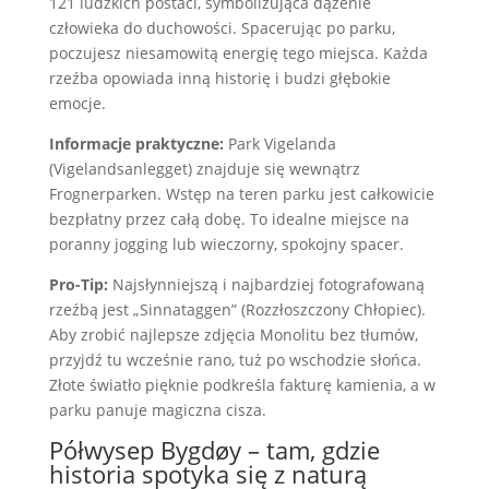
121 ludzkich postaci, symbolizująca dążenie
człowieka do duchowości. Spacerując po parku,
poczujesz niesamowitą energię tego miejsca. Każda
rzeźba opowiada inną historię i budzi głębokie
emocje.
Informacje praktyczne:
Park Vigelanda
(Vigelandsanlegget) znajduje się wewnątrz
Frognerparken. Wstęp na teren parku jest całkowicie
bezpłatny przez całą dobę. To idealne miejsce na
poranny jogging lub wieczorny, spokojny spacer.
Pro-Tip:
Najsłynniejszą i najbardziej fotografowaną
rzeźbą jest „Sinnataggen” (Rozzłoszczony Chłopiec).
Aby zrobić najlepsze zdjęcia Monolitu bez tłumów,
przyjdź tu wcześnie rano, tuż po wschodzie słońca.
Złote światło pięknie podkreśla fakturę kamienia, a w
parku panuje magiczna cisza.
Półwysep Bygdøy – tam, gdzie
historia spotyka się z naturą