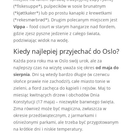
(*fiskesuppe*), pulpecików w sosie brunatnym
(*kjøttkaker*) lub po prostu kanapki z krewetkami
(*rekesmørbrød*). Drugim polecanym miejscem jest
Vippa
– food court w starym hangarze nad fiordem,
gdzie zjesz pyszne jedzenie z całego świata,
podziwiając widok na wodę.
Kiedy najlepiej przyjechać do Oslo?
Każda pora roku ma w Oslo swój urok, ale za
najlepszy czas na wizytę uważa się okres
od maja do
sierpnia
. Dni są wtedy bardzo długie (w czerwcu
słońce prawie nie zachodzi!), całe miasto tonie w
zieleni, a fiord zachęca do kąpieli i rejsów. Maj to
miesiąc kwitnących drzew i obchodów Dnia
Konstytucji (17 maja) – niezwykle barwnego święta.
Zima również może być magiczna, zwłaszcza w
okresie przedświątecznym, z jarmarkami i
ośnieżonymi parkami, ale trzeba być przygotowanym
na krótkie dni i niskie temperatury.