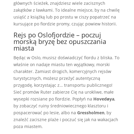
głównych ścieżek, znajdziesz wiele zacisznych
zakątków z ławkami. To idealne miejsce, by na chwilę
usiąść z książką lub po prostu w ciszy popatrzeć na
kursujące po fiordzie promy, czując powiew historii.
Rejs po Oslofjordzie – poczuj
morską bryzę bez opuszczania
miasta
Będąc w Oslo, musisz doświadczyć fiordu z bliska. To
właśnie on nadaje miastu ten wyjątkowy, morski
charakter. Zamiast drogich, komercyjnych rejsów
turystycznych, możesz przeżyć autentyczną
przygodę, korzystając z… transportu publicznego!
Sieć promów Ruter zabierze Cię na urokliwe, małe
wysepki rozsiane po fiordzie. Popłyń na
Hovedøya
,
by zobaczyć ruiny średniowiecznego klasztoru i
pospacerować po lesie, albo na
Gressholmen
, by
znaleźć zaciszne plaże i poczuć się jak na wakacjach
poza miastem.