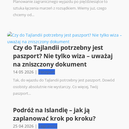
Planowanie zagranicznego wyjazdu po pięćdziesiątce to
sztuka łączenia marzeń z rozsądkiem. Wiemy już, czego
chcemy od...
Czy do Tajlandii potrzebny jest
paszport? Nie tylko wiza – uważaj
na zniszczony dokument
14 05 2026
|
Paszport
Tak, do wjazdu do Tajlandii potrzebny jest paszport. Dowód
osobisty absolutnie nie wystarczy. Co więcej, Twój
paszport...
Podróż na Islandię – jak ją
zaplanować krok po kroku?
25 04 2026
|
Zagranica