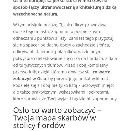
Oslo to europejska perła, która w mistrzowski
sposób łączy ultranowoczesną architekturę z dziką,
wszechobecną naturą.
W tym artykule pokażę Ci, jak odkryć prawdziwą
duszę tego miasta. Zapomnij o pośpiesznym
odhaczaniu punktów z listy. Zamiast tego przygotuj
się na spacer po dachu opery o zachodzie słońca,
odkrywanie tajemnic polarników na zielonym
półwyspie i delektowanie się ciszą na fiordach, z dala
od turystycznych tłumów. Przed Tobą kompletny
przewodnik, dzięki któremu dowiesz się,
co warto
zobaczyć w Oslo
, by poczuć jego unikalny klimat.
Podzielę się z Tobą nie tylko listą kluczowych miejsc,
ale także praktycznymi wskazówkami i sekretami,
które sprawią, że Twój wyjazd będzie niezapomniany.
Oslo co warto zobaczyć –
Twoja mapa skarbów w
stolicy fiordów