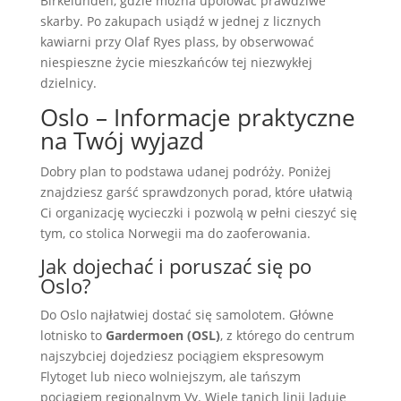
Birkelunden, gdzie można upolować prawdziwe
skarby. Po zakupach usiądź w jednej z licznych
kawiarni przy Olaf Ryes plass, by obserwować
niespieszne życie mieszkańców tej niezwykłej
dzielnicy.
Oslo – Informacje praktyczne
na Twój wyjazd
Dobry plan to podstawa udanej podróży. Poniżej
znajdziesz garść sprawdzonych porad, które ułatwią
Ci organizację wycieczki i pozwolą w pełni cieszyć się
tym, co stolica Norwegii ma do zaoferowania.
Jak dojechać i poruszać się po
Oslo?
Do Oslo najłatwiej dostać się samolotem. Główne
lotnisko to
Gardermoen (OSL)
, z którego do centrum
najszybciej dojedziesz pociągiem ekspresowym
Flytoget lub nieco wolniejszym, ale tańszym
pociągiem regionalnym Vy. Wiele tanich linii ląduje