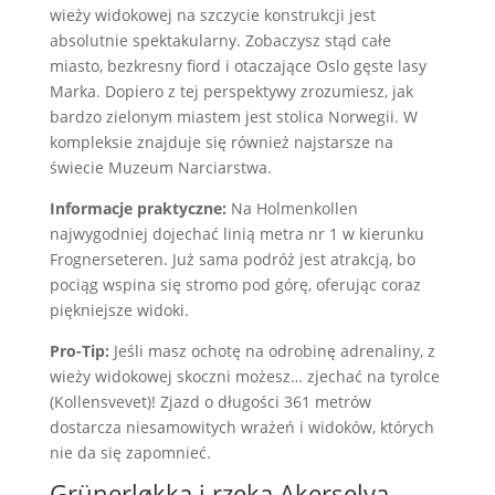
wieży widokowej na szczycie konstrukcji jest
absolutnie spektakularny. Zobaczysz stąd całe
miasto, bezkresny fiord i otaczające Oslo gęste lasy
Marka. Dopiero z tej perspektywy zrozumiesz, jak
bardzo zielonym miastem jest stolica Norwegii. W
kompleksie znajduje się również najstarsze na
świecie Muzeum Narciarstwa.
Informacje praktyczne:
Na Holmenkollen
najwygodniej dojechać linią metra nr 1 w kierunku
Frognerseteren. Już sama podróż jest atrakcją, bo
pociąg wspina się stromo pod górę, oferując coraz
piękniejsze widoki.
Pro-Tip:
Jeśli masz ochotę na odrobinę adrenaliny, z
wieży widokowej skoczni możesz… zjechać na tyrolce
(Kollensvevet)! Zjazd o długości 361 metrów
dostarcza niesamowitych wrażeń i widoków, których
nie da się zapomnieć.
Grünerløkka i rzeka Akerselva –