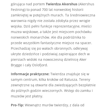
górująca nad portem
Twierdza Akershus
(Akershus
Festning) to ponad 700 lat norweskiej historii
zamkniętej w potężnych murach. Ta średniowieczna
warownia nigdy nie została zdobyta przez wrogie
wojska. Dziś pełni funkcje reprezentacyjne, mieści
muzea wojskowe, a także jest miejscem pochówku
norweskich monarchów. Ale dla podróżnika to
przede wszystkim fantastyczne miejsce na spacer.
Przechadzaj się po wałach obronnych, odkrywaj
ukryte dziedzińce i podziwiaj zapierające dech w
piersiach widoki na nowoczesną dzielnicę Aker
Brygge i cały Oslofjord.
Informacje praktyczne:
Twierdza znajduje się w
samym centrum, kilka kroków od Ratusza. Tereny
zewnętrzne są otwarte dla zwiedzających bezpłatnie
do późnych godzin wieczornych. Wstęp do zamku i
muzeów jest płatny.
Pro-Tip:
Wewnątrz murów twierdzy, z dala od