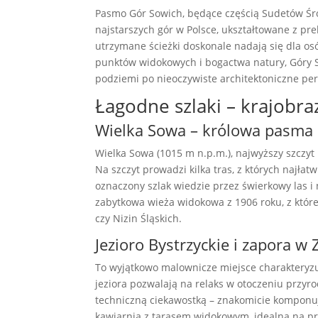
Pasmo Gór Sowich, będące częścią Sudetów Śr
najstarszych gór w Polsce, ukształtowane z pr
utrzymane ścieżki doskonale nadają się dla os
punktów widokowych i bogactwa natury, Góry So
podziemi po nieoczywiste architektoniczne per
Łagodne szlaki – krajobra
Wielka Sowa – królowa pasma 
Wielka Sowa (1015 m n.p.m.), najwyższy szczyt
Na szczyt prowadzi kilka tras, z których najłat
oznaczony szlak wiedzie przez świerkowy las 
zabytkowa wieża widokowa z 1906 roku, z które
czy Nizin Śląskich.
Jezioro Bystrzyckie i zapora w
To wyjątkowo malownicze miejsce charakteryzu
jeziora pozwalają na relaks w otoczeniu przyro
techniczną ciekawostką – znakomicie komponuje
kawiarnia z tarasem widokowym, idealna na prz