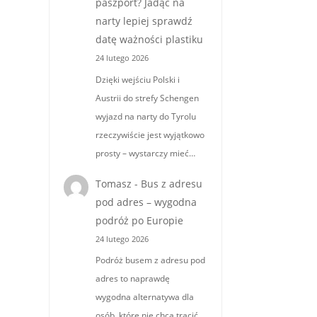
paszport? Jadąc na
narty lepiej sprawdź
datę ważności plastiku
24 lutego 2026
Dzięki wejściu Polski i
Austrii do strefy Schengen
wyjazd na narty do Tyrolu
rzeczywiście jest wyjątkowo
prosty – wystarczy mieć…
Tomasz
-
Bus z adresu
pod adres – wygodna
podróż po Europie
24 lutego 2026
Podróż busem z adresu pod
adres to naprawdę
wygodna alternatywa dla
osób, które nie chcą tracić