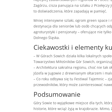
Zagórzu, cisza panująca na szlaku z Przełęczy
to doświadczenia, które zapadają w pamięć.
Mniej intensywne szlaki, ogrom green space i
destynacja dla seniorów lub osób chcących od
agroturystyki i pensjonaty – oferujące nie tylk
Dolnego Śląska.
Ciekawostki i elementy k
– W Górach Sowich działa kilka lokalnych społ
Towarzystwo Miłośników Gór Sowich, organizują
– Architektura sakralna regionu, choć nie tak 
Józefa w Jugowie z drewnianym ołtarzem i ma
– Co roku odbywa się tu Festiwal Tajemnic – zja
przewodników, który może zainteresować naw
Podsumowanie
Góry Sowie to wyjątkowe miejsce dla tych, któr
historie, które wciąż żyją w krajobrazie. Mimo,