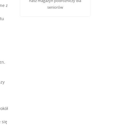
nasz
magazyn podróżniczy dla
ne z
seniorów
 tu
zn.
szy
wokół
 się