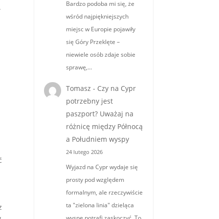
Bardzo podoba mi się, że
.
wśród najpiękniejszych
miejsc w Europie pojawiły
się Góry Przeklęte –
niewiele osób zdaje sobie
sprawę,…
Tomasz
-
Czy na Cypr
potrzebny jest
paszport? Uważaj na
różnicę między Północą
a Południem wyspy
24 lutego 2026
ć
Wyjazd na Cypr wydaje się
prosty pod względem
formalnym, ale rzeczywiście
ta "zielona linia" dzieląca
z
wyspę potrafi zaskoczyć. To
w