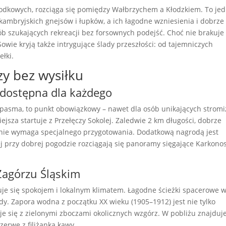
odkowych, rozciąga się pomiędzy Wałbrzychem a Kłodzkiem. To jed
ekambryjskich gnejsów i łupków, a ich łagodne wzniesienia i dobrze
ób szukających rekreacji bez forsownych podejść. Choć nie brakuje
wie kryją także intrygujące ślady przeszłości: od tajemniczych
ełki.
zy bez wysiłku
dostępna dla każdego
 pasma, to punkt obowiązkowy – nawet dla osób unikających stromi
wiejsza startuje z Przełęczy Sokolej. Zaledwie 2 km długości, dobrze
i nie wymaga specjalnego przygotowania. Dodatkową nagrodą jest
j przy dobrej pogodzie rozciągają się panoramy sięgające Karkono
 Zagórzu Śląskim
je się spokojem i lokalnym klimatem. Łagodne ścieżki spacerowe 
dy. Zapora wodna z początku XX wieku (1905–1912) jest nie tylko
 się z zielonymi zboczami okolicznych wzgórz. W pobliżu znajduje
erwę z filiżanką kawy.