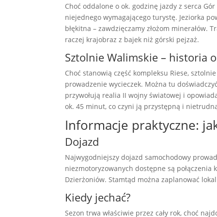
Choć oddalone o ok. godzinę jazdy z serca Gór 
niejednego wymagającego turystę. Jeziorka po
błękitna – zawdzięczamy złożom minerałów. Tr
raczej krajobraz z bajek niż górski pejzaż.
Sztolnie Walimskie – historia
Choć stanowią część kompleksu Riese, sztolni
prowadzenie wycieczek. Można tu doświadczyć 
przywołują realia II wojny światowej i opowiad
ok. 45 minut, co czyni ją przystępną i nietrud
Informacje praktyczne: j
Dojazd
Najwygodniejszy dojazd samochodowy prowadzi 
niezmotoryzowanych dostępne są połączenia ko
Dzierżoniów. Stamtąd można zaplanować lokaln
Kiedy jechać?
Sezon trwa właściwie przez cały rok, choć naj