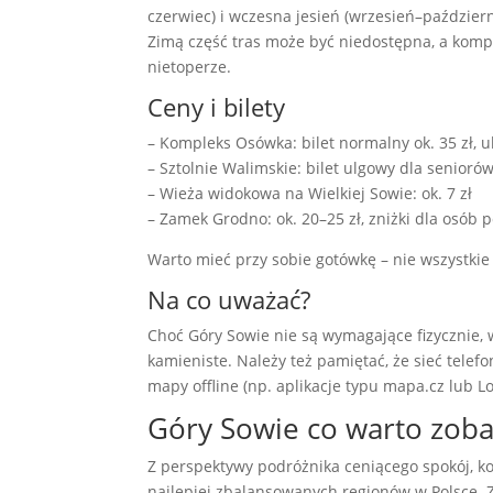
czerwiec) i wczesna jesień (wrzesień–październ
Zimą część tras może być niedostępna, a komp
nietoperze.
Ceny i bilety
– Kompleks Osówka: bilet normalny ok. 35 zł, 
– Sztolnie Walimskie: bilet ulgowy dla seniorów
– Wieża widokowa na Wielkiej Sowie: ok. 7 zł
– Zamek Grodno: ok. 20–25 zł, zniżki dla osób 
Warto mieć przy sobie gotówkę – nie wszystkie 
Na co uważać?
Choć Góry Sowie nie są wymagające fizycznie, 
kamieniste. Należy też pamiętać, że sieć tele
mapy offline (np. aplikacje typu mapa.cz lub Lo
Góry Sowie co warto zoba
Z perspektywy podróżnika ceniącego spokój, ko
najlepiej zbalansowanych regionów w Polsce. 