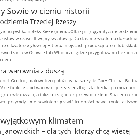
y Sowie w cieniu historii
odziemia Trzeciej Rzeszy
egionu jest kompleks Riese (niem. „Olbrzym”), gigantyczne podzie
istów w czasie II wojny światowej. Do dziś nie wiadomo dokładnie
orie o kwaterze głównej Hitlera, miejscach produkcji broni lub skład
y zwiedzania w Osówce lub Włodarzu, gdzie przygotowano bezpiecz
ikiem.
na warownia z duszą
Zamek Grodno, malowniczo położony na szczycie Góry Choina. Budo
a różne funkcje – od warowni, przez siedzibę szlachecką, po muzeum.
h grup wiekowych, a także dostępna z przewodnikiem. Spacer na z
rwat przyrody i nie powinien sprawić trudności nawet mniej aktyw
z wyjątkowym klimatem
anowickich – dla tych, którzy chcą więcej