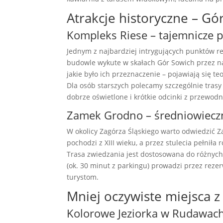
Atrakcje historyczne – Gór
Kompleks Riese – tajemnicze p
Jednym z najbardziej intrygujących punktów r
budowle wykute w skałach Gór Sowich przez naz
jakie było ich przeznaczenie – pojawiają się te
Dla osób starszych polecamy szczególnie tras
dobrze oświetlone i krótkie odcinki z przewodn
Zamek Grodno – średniowiecz
W okolicy Zagórza Śląskiego warto odwiedzić 
pochodzi z XIII wieku, a przez stulecia pełnił
Trasa zwiedzania jest dostosowana do różnyc
(ok. 30 minut z parkingu) prowadzi przez reze
turystom.
Mniej oczywiste miejsca 
Kolorowe Jeziorka w Rudawach J