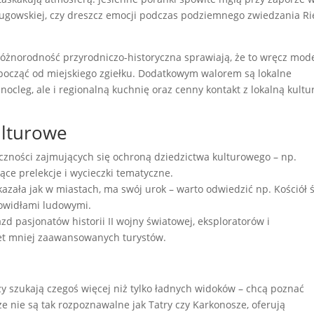
 Jugowskiej, czy dreszcz emocji podczas podziemnego zwiedzania Ri
 różnorodność przyrodniczo-historyczna sprawiają, że to wręcz mo
począć od miejskiego zgiełku. Dodatkowym walorem są lokalne
o nocleg, ale i regionalną kuchnię oraz cenny kontakt z lokalną kultu
ulturowe
eczności zajmujących się ochroną dziedzictwa kulturowego – np.
ce prelekcje i wycieczki tematyczne.
okazała jak w miastach, ma swój urok – warto odwiedzić np. Kościół 
lowidłami ludowymi.
zd pasjonatów historii II wojny światowej, eksploratorów i
et mniej zaawansowanych turystów.
zy szukają czegoś więcej niż tylko ładnych widoków – chcą poznać
 że nie są tak rozpoznawalne jak Tatry czy Karkonosze, oferują