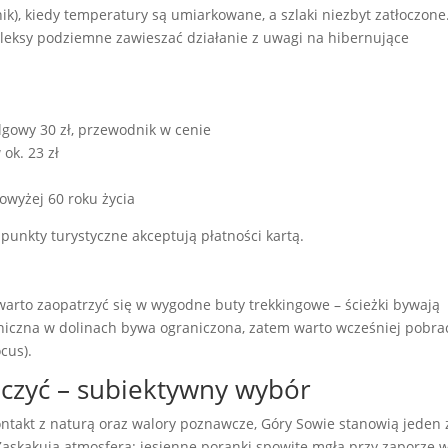
ik), kiedy temperatury są umiarkowane, a szlaki niezbyt zatłoczone
leksy podziemne zawieszać działanie z uwagi na hibernujące
ulgowy 30 zł, przewodnik w cenie
 ok. 23 zł
powyżej 60 roku życia
punkty turystyczne akceptują płatności kartą.
warto zaopatrzyć się w wygodne buty trekkingowe – ścieżki bywają
foniczna w dolinach bywa ograniczona, zatem warto wcześniej pobra
cus).
czyć – subiektywny wybór
ntakt z naturą oraz walory poznawcze, Góry Sowie stanowią jeden 
Zaskakują atmosferą: jesienne poranki spowite mgłą przy zaporze 