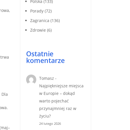
Polska
(133)
rowa,
Porady
(72)
Zagranica
(136)
Zdrowie
(6)
u
Ostatnie
 trwa
komentarze
Tomasz
-
Najpiękniejsze miejsca
w Europie – dokąd
 Dla
warto pojechać
owa.
przynajmniej raz w
życiu?
24 lutego 2026
(maj–