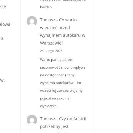
ese –
bardzo…
Tomasz
-
Co warto
delowa
wiedzieć przed
wynajmem autokaru w
rą
Warszawie?
24 lutego 2026
Warto pamiętać, że
sezonowość mocno wpływa
na dostępność i ceny
św.
wynajmu autokarów – im
wcześniej zarezerwujemy
pojazd na szkolną
wycieczkę…
Tomasz
-
Czy do Austrii
potrzebny jest