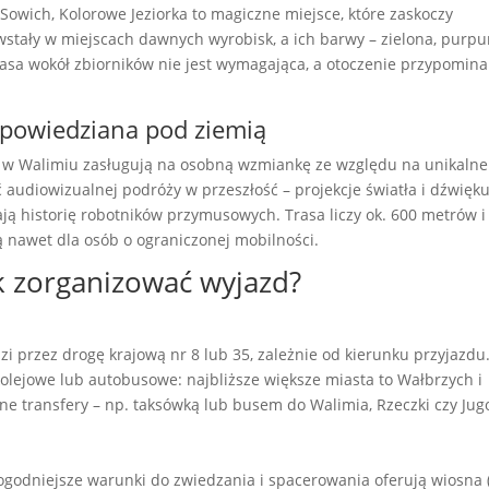
Sowich, Kolorowe Jeziorka to magiczne miejsce, które zaskoczy
wstały w miejscach dawnych wyrobisk, a ich barwy – zielona, purpu
asa wokół zbiorników nie jest wymagająca, a otoczenie przypomina
 opowiedziana pod ziemią
e w Walimiu zasługują na osobną wzmiankę ze względu na unikalne
audiowizualnej podróży w przeszłość – projekcje światła i dźwięk
ają historię robotników przymusowych. Trasa liczy ok. 600 metrów i
ną nawet dla osób o ograniczonej mobilności.
ak zorganizować wyjazd?
przez drogę krajową nr 8 lub 35, zależnie od kierunku przyjazdu.
lejowe lub autobusowe: najbliższe większe miasta to Wałbrzych i
e transfery – np. taksówką lub busem do Walimia, Rzeczki czy Jug
dogodniejsze warunki do zwiedzania i spacerowania oferują wiosna 