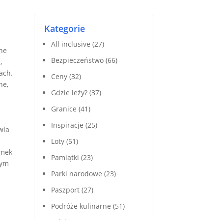
Kategorie
All inclusive
(27)
mne
Bezpieczeństwo
(66)
,
ach.
Ceny
(32)
ne,
Gdzie leży?
(37)
Granice
(41)
Inspiracje
(25)
wla
Loty
(51)
amek
Pamiątki
(23)
nym
Parki narodowe
(23)
Paszport
(27)
Podróże kulinarne
(51)