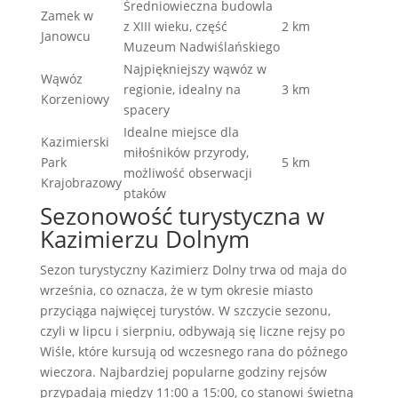
Średniowieczna budowla
Zamek w
z XIII wieku, część
2 km
Janowcu
Muzeum Nadwiślańskiego
Najpiękniejszy wąwóz w
Wąwóz
regionie, idealny na
3 km
Korzeniowy
spacery
Idealne miejsce dla
Kazimierski
miłośników przyrody,
Park
5 km
możliwość obserwacji
Krajobrazowy
ptaków
Sezonowość turystyczna w
Kazimierzu Dolnym
Sezon turystyczny Kazimierz Dolny trwa od maja do
września, co oznacza, że w tym okresie miasto
przyciąga najwięcej turystów. W szczycie sezonu,
czyli w lipcu i sierpniu, odbywają się liczne rejsy po
Wiśle, które kursują od wczesnego rana do późnego
wieczora. Najbardziej popularne godziny rejsów
przypadają między 11:00 a 15:00, co stanowi świetną