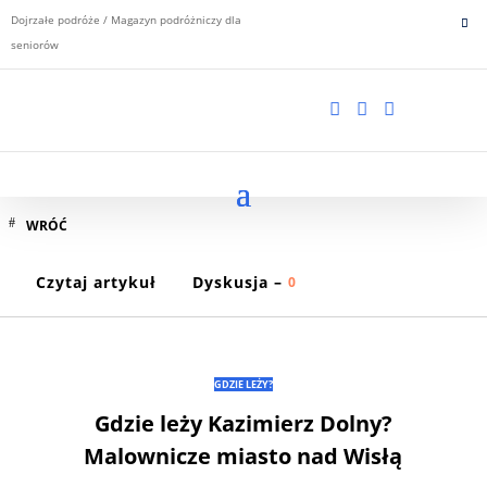
Dojrzałe podróże / Magazyn podróżniczy dla
seniorów



WRÓĆ
Czytaj artykuł
Dyskusja –
0
GDZIE LEŻY?
Gdzie leży Kazimierz Dolny?
Malownicze miasto nad Wisłą