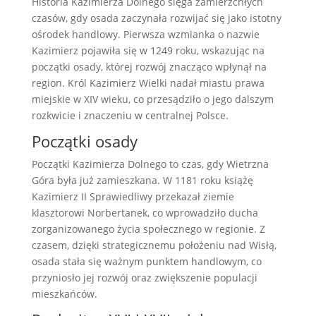
Historia Kazimierza Dolnego sięga zamierzchłych
czasów, gdy osada zaczynała rozwijać się jako istotny
ośrodek handlowy. Pierwsza wzmianka o nazwie
Kazimierz pojawiła się w 1249 roku, wskazując na
początki osady, której rozwój znacząco wpłynął na
region. Król Kazimierz Wielki nadał miastu prawa
miejskie w XIV wieku, co przesądziło o jego dalszym
rozkwicie i znaczeniu w centralnej Polsce.
Początki osady
Początki Kazimierza Dolnego to czas, gdy Wietrzna
Góra była już zamieszkana. W 1181 roku książę
Kazimierz II Sprawiedliwy przekazał ziemie
klasztorowi Norbertanek, co wprowadziło ducha
zorganizowanego życia społecznego w regionie. Z
czasem, dzięki strategicznemu położeniu nad Wisłą,
osada stała się ważnym punktem handlowym, co
przyniosło jej rozwój oraz zwiększenie populacji
mieszkańców.