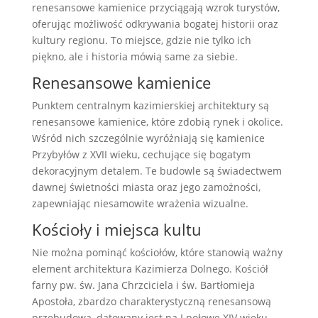
renesansowe kamienice przyciągają wzrok turystów,
oferując możliwość odkrywania bogatej historii oraz
kultury regionu. To miejsce, gdzie nie tylko ich
piękno, ale i historia mówią same za siebie.
Renesansowe kamienice
Punktem centralnym kazimierskiej architektury są
renesansowe kamienice, które zdobią rynek i okolice.
Wśród nich szczególnie wyróżniają się kamienice
Przybyłów z XVII wieku, cechujące się bogatym
dekoracyjnym detalem. Te budowle są świadectwem
dawnej świetności miasta oraz jego zamożności,
zapewniając niesamowite wrażenia wizualne.
Kościoły i miejsca kultu
Nie można pominąć kościołów, które stanowią ważny
element architektura Kazimierza Dolnego. Kościół
farny pw. św. Jana Chrzciciela i św. Bartłomieja
Apostoła, zbardzo charakterystyczną renesansową
przebudową, datowany jest na I połowę XIV wieku.