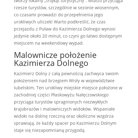
tworzy lokalny „trójkąt turystyczny”. Miasto przyciąga
rzesze turystów, szczególnie w sezonie wiosennym,
co czasami prowadzi do przepełnienia jego
urokliwych uliczek! Warto podkreślić, że czas
przejazdu z Puław do Kazimierza Dolnego wynosi
jedynie około 20 minut, co czyni go łatwo dostępnym
miejscem na weekendowy wypad.
Malownicze położenie
Kazimierza Dolnego
Kazimierz Dolny z całą pewnością zachwyca swoim
położeniem nad brzegiem Wisły w województwie
lubelskim. Ten urokliwy miejskie miejsce położone w
zachodniej części Płaskowyżu Nałęczowskiego
przyciąga turystów spragnionych niezwykłych
krajobrazów i malowniczych widoków. Wspaniałe
widoki na dolinę rzeczną oraz okoliczne wzgórza
sprawiają, że każdy spacer po Kazimierzu Dolnym
staje się niezapomnianą przygodą.