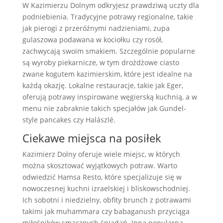
W Kazimierzu Dolnym odkryjesz prawdziwą uczty dla
podniebienia. Tradycyjne potrawy regionalne, takie
jak pierogi z przeróżnymi nadzieniami, zupa
gulaszowa podawana w kociołku czy rosół,
zachwycają swoim smakiem. Szczególnie popularne
są wyroby piekarnicze, w tym drożdżowe ciasto
zwane kogutem kazimierskim, które jest idealne na
każdą okazję. Lokalne restauracje, takie jak Eger,
oferują potrawy inspirowane węgierską kuchnią, a w
menu nie zabraknie takich specjałów jak Gundel-
style pancakes czy Halászlé.
Ciekawe miejsca na posiłek
Kazimierz Dolny oferuje wiele miejsc, w których
można skosztować wyjątkowych potraw. Warto
odwiedzić Hamsa Resto, które specjalizuje się w
nowoczesnej kuchni izraelskiej i bliskowschodniej.
Ich sobotni i niedzielny, obfity brunch z potrawami
takimi jak muhammara czy babaganush przyciąga
miłośników smacznych śniadań. Inną popularną