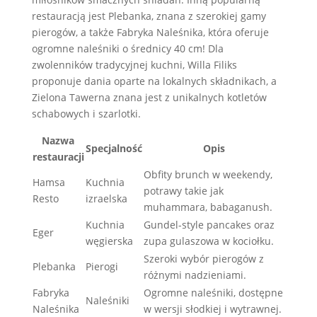
restauracją jest Plebanka, znana z szerokiej gamy
pierogów, a także Fabryka Naleśnika, która oferuje
ogromne naleśniki o średnicy 40 cm! Dla
zwolenników tradycyjnej kuchni, Willa Filiks
proponuje dania oparte na lokalnych składnikach, a
Zielona Tawerna znana jest z unikalnych kotletów
schabowych i szarlotki.
Nazwa
Specjalność
Opis
restauracji
Obfity brunch w weekendy,
Hamsa
Kuchnia
potrawy takie jak
Resto
izraelska
muhammara, babaganush.
Kuchnia
Gundel-style pancakes oraz
Eger
węgierska
zupa gulaszowa w kociołku.
Szeroki wybór pierogów z
Plebanka
Pierogi
różnymi nadzieniami.
Fabryka
Ogromne naleśniki, dostępne
Naleśniki
Naleśnika
w wersji słodkiej i wytrawnej.