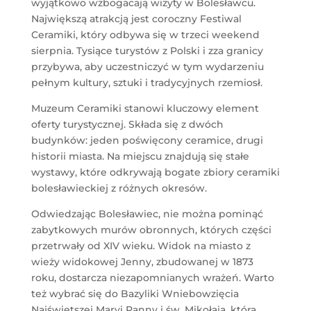
wyjątkowo wzbogacają wizyty w Bolesławcu.
Największą atrakcją jest coroczny Festiwal
Ceramiki, który odbywa się w trzeci weekend
sierpnia. Tysiące turystów z Polski i zza granicy
przybywa, aby uczestniczyć w tym wydarzeniu
pełnym kultury, sztuki i tradycyjnych rzemiosł.
Muzeum Ceramiki stanowi kluczowy element
oferty turystycznej. Składa się z dwóch
budynków: jeden poświęcony ceramice, drugi
historii miasta. Na miejscu znajdują się stałe
wystawy, które odkrywają bogate zbiory ceramiki
bolesławieckiej z różnych okresów.
Odwiedzając Bolesławiec, nie można pominąć
zabytkowych murów obronnych, których części
przetrwały od XIV wieku. Widok na miasto z
wieży widokowej Jenny, zbudowanej w 1873
roku, dostarcza niezapomnianych wrażeń. Warto
też wybrać się do Bazyliki Wniebowzięcia
Najświętszej Maryi Panny i św. Mikołaja, która