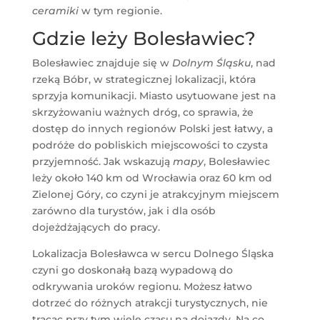
ceramiki
w tym regionie.
Gdzie leży Bolesławiec?
Bolesławiec znajduje się w
Dolnym Śląsku
, nad
rzeką Bóbr, w strategicznej lokalizacji, która
sprzyja komunikacji. Miasto usytuowane jest na
skrzyżowaniu ważnych dróg, co sprawia, że
dostęp do innych regionów Polski jest łatwy, a
podróże do pobliskich miejscowości to czysta
przyjemność. Jak wskazują
mapy
, Bolesławiec
leży około 140 km od Wrocławia oraz 60 km od
Zielonej Góry, co czyni je atrakcyjnym miejscem
zarówno dla turystów, jak i dla osób
dojeżdżających do pracy.
Lokalizacja Bolesławca w sercu Dolnego Śląska
czyni go doskonałą bazą wypadową do
odkrywania uroków regionu. Możesz łatwo
dotrzeć do różnych atrakcji turystycznych, nie
tracąc przy tym wiele czasu na dojazdy. Na co