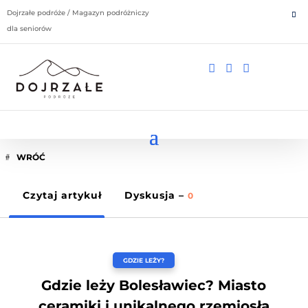
Dojrzałe podróże / Magazyn podróżniczy
dla seniorów



WRÓĆ
Czytaj artykuł
Dyskusja –
0
GDZIE LEŻY?
Gdzie leży Bolesławiec? Miasto
ceramiki i unikalnego rzemiosła