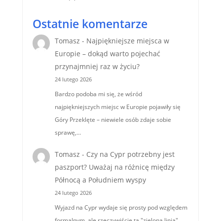
Ostatnie komentarze
Tomasz
-
Najpiękniejsze miejsca w
Europie – dokąd warto pojechać
przynajmniej raz w życiu?
24 lutego 2026
Bardzo podoba mi się, że wśród
najpiękniejszych miejsc w Europie pojawiły się
Góry Przeklęte – niewiele osób zdaje sobie
sprawę,…
Tomasz
-
Czy na Cypr potrzebny jest
paszport? Uważaj na różnicę między
Północą a Południem wyspy
24 lutego 2026
Wyjazd na Cypr wydaje się prosty pod względem
formalnym, ale rzeczywiście ta "zielona linia"