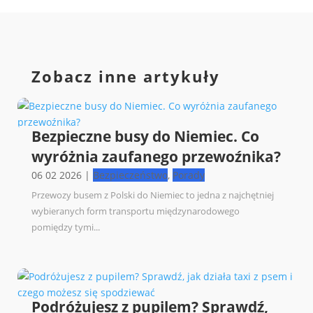
Zobacz inne artykuły
Bezpieczne busy do Niemiec. Co
wyróżnia zaufanego przewoźnika?
06 02 2026
|
Bezpieczeństwo
,
Porady
Przewozy busem z Polski do Niemiec to jedna z najchętniej
wybieranych form transportu międzynarodowego
pomiędzy tymi...
Podróżujesz z pupilem? Sprawdź,