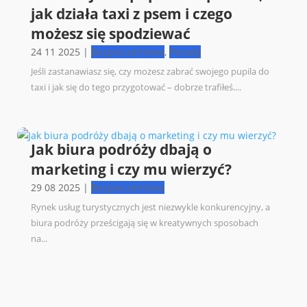
jak działa taxi z psem i czego
możesz się spodziewać
24 11 2025
|
Bezpieczeństwo
,
Porady
Jeśli zastanawiasz się, czy możesz zabrać swojego pupila do
taxi i jak się do tego przygotować – dobrze trafiłeś....
Jak biura podróży dbają o
marketing i czy mu wierzyć?
29 08 2025
|
Bezpieczeństwo
Rynek usług turystycznych jest niezwykle konkurencyjny, a
biura podróży prześcigają się w kreatywnych sposobach
na...