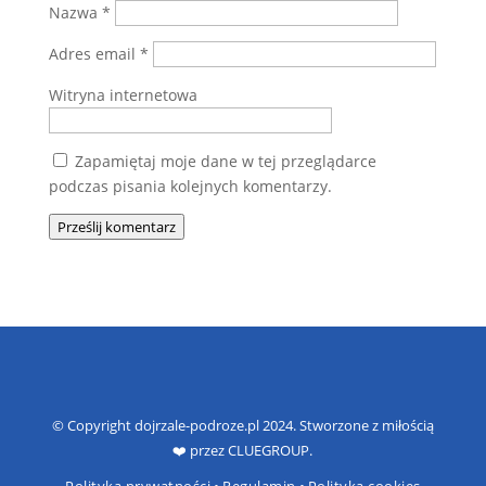
Nazwa
*
Adres email
*
Witryna internetowa
Zapamiętaj moje dane w tej przeglądarce
podczas pisania kolejnych komentarzy.
Prześlij komentarz
© Copyright dojrzale-podroze.pl 2024. Stworzone z miłością
❤️ przez CLUEGROUP.
Polityka prywatności
•
Regulamin
•
Polityka cookies