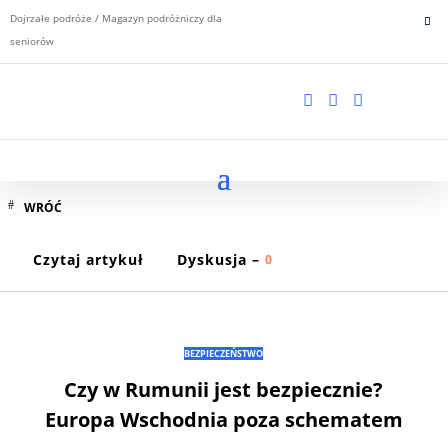
Dojrzałe podróże / Magazyn podróżniczy dla
seniorów



WRÓĆ
Czytaj artykuł
Dyskusja –
0
BEZPIECZEŃSTWO
Czy w Rumunii jest bezpiecznie?
Europa Wschodnia poza schematem