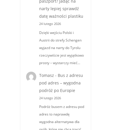
paszport? Jadąc na
narty lepiej sprawdź
datę ważności plastiku
24 lutego 2026
Dzięki wejściu Polski i
Austrii do strefy Schengen
wyjazd na narty do Tyrolu
rzeczywiście jest wyjątkowo
prosty – wystarczy mieć…
Tomasz
-
Bus z adresu
pod adres – wygodna
podróż po Europie
24 lutego 2026
Podróż busem z adresu pod
adres to naprawdę
wygodna alternatywa dla
osób, które nie chcą tracić