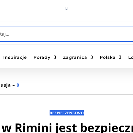
Inspiracje
Porady
Zagranica
Polska
L
usja –
0
BEZPIECZEŃSTWO
 w Rimini jest bezpiecz