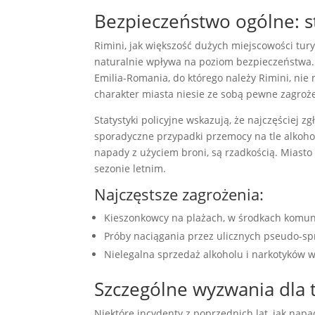
Bezpieczeństwo ogólne: sta
Rimini, jak większość dużych miejscowości tur
naturalnie wpływa na poziom bezpieczeństwa.
Emilia-Romania, do którego należy Rimini, nie 
charakter miasta niesie ze sobą pewne zagroż
Statystyki policyjne wskazują, że najczęściej 
sporadyczne przypadki przemocy na tle alkoho
napady z użyciem broni, są rzadkością. Miasto 
sezonie letnim.
Najczęstsze zagrożenia:
Kieszonkowcy na plażach, w środkach komunika
Próby naciągania przez ulicznych pseudo-s
Nielegalna sprzedaż alkoholu i narkotyków w
Szczególne wyzwania dla 
Niektóre incydenty z poprzednich lat, jak napa