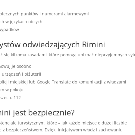
ezpiecznych punktów i numerami alarmowymi
ch w językach obcych
 wypadków
rystów odwiedzających Rimini
ać się kilkoma zasadami, które pomogą uniknąć nieprzyjemnych sytu
howuj je osobno
urządzeń i biżuterii
olicji miejskiej lub Google Translate do komunikacji z władzami
fem w pokoju
szech: 112
ni jest bezpiecznie?
tencjale turystycznym, które – jak każde miejsce o dużej liczbie
 z bezpieczeństwem. Dzięki inicjatywom władz i zachowaniu