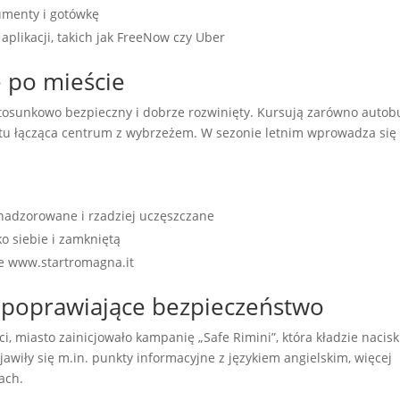
umenty i gotówkę
 aplikacji, takich jak FreeNow czy Uber
ę po mieście
stosunkowo bezpieczny i dobrze rozwinięty. Kursują zarówno autob
ortu łącząca centrum z wybrzeżem. W sezonie letnim wprowadza się
 nadzorowane i rzadziej uczęszczane
o siebie i zamkniętą
nie www.startromagna.it
y poprawiające bezpieczeństwo
, miasto zainicjowało kampanię „Safe Rimini”, która kładzie nacis
jawiły się m.in. punkty informacyjne z językiem angielskim, więcej
ach.