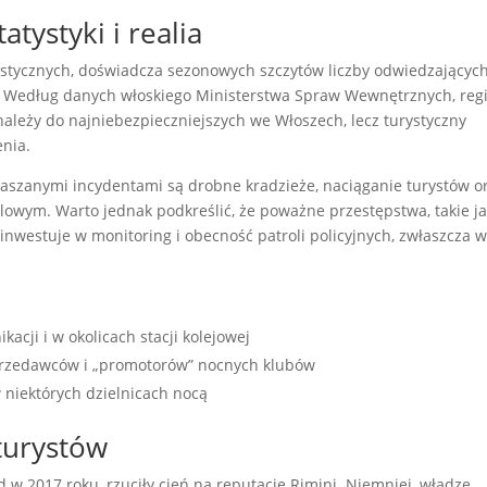
tystyki i realia
ystycznych, doświadcza sezonowych szczytów liczby odwiedzających
 Według danych włoskiego Ministerstwa Spraw Wewnętrznych, reg
należy do najniebezpieczniejszych we Włoszech, lecz turystyczny
enia.
zgłaszanymi incydentami są drobne kradzieże, naciąganie turystów o
lowym. Warto jednak podkreślić, że poważne przestępstwa, takie j
inwestuje w monitoring i obecność patroli policyjnych, zwłaszcza 
cji i w okolicach stacji kolejowej
przedawców i „promotorów” nocnych klubów
 niektórych dzielnicach nocą
turystów
d w 2017 roku, rzuciły cień na reputację Rimini. Niemniej, władze