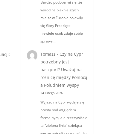
Bardzo podoba mi się, że
wśród najpiękniejszych
miejsc w Europie pojawiły
się Góry Przeklęte –
niewiele osób zdaje sobie
sprawę,…
Tomasz
-
Czy na Cypr
acji:
potrzebny jest
paszport? Uważaj na
różnicę między Północą
a Południem wyspy
24 lutego 2026
Wyjazd na Cypr wydaje się
prosty pod względem
formalnym, ale rzeczywiście
ta "zielona linia" dzieląca
wyspę potrafi zaskoczyć. To