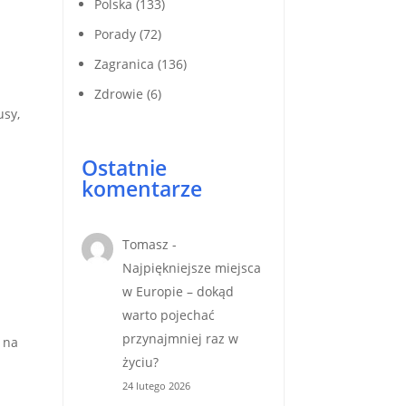
Polska
(133)
Porady
(72)
Zagranica
(136)
Zdrowie
(6)
usy,
Ostatnie
komentarze
Tomasz
-
Najpiękniejsze miejsca
w Europie – dokąd
warto pojechać
przynajmniej raz w
k na
życiu?
24 lutego 2026