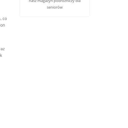
nasz
magazyn podróżniczy dla
seniorów
, co
ion
raz
ak
w