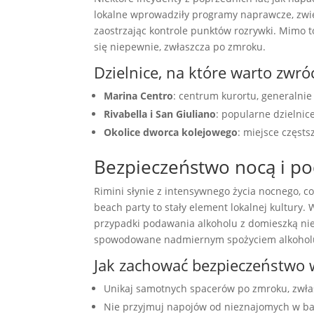
lokalne wprowadziły programy naprawcze, zwięk
zaostrzając kontrole punktów rozrywki. Mimo to
się niepewnie, zwłaszcza po zmroku.
Dzielnice, na które warto zwró
Marina Centro
: centrum kurortu, generalnie
Rivabella i San Giuliano
: popularne dzielnic
Okolice dworca kolejowego
: miejsce częsts
Bezpieczeństwo nocą i po
Rimini słynie z intensywnego życia nocnego, co
beach party to stały element lokalnej kultury.
przypadki podawania alkoholu z domieszką niele
spowodowane nadmiernym spożyciem alkohol
Jak zachować bezpieczeństwo 
Unikaj samotnych spacerów po zmroku, zwła
Nie przyjmuj napojów od nieznajomych w ba