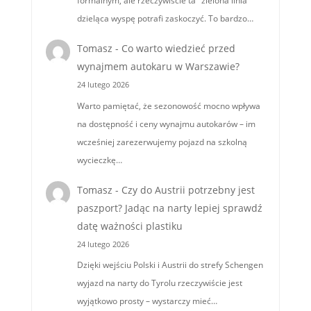
formalnym, ale rzeczywiście ta "zielona linia"
dzieląca wyspę potrafi zaskoczyć. To bardzo…
Tomasz
-
Co warto wiedzieć przed
wynajmem autokaru w Warszawie?
24 lutego 2026
Warto pamiętać, że sezonowość mocno wpływa
na dostępność i ceny wynajmu autokarów – im
wcześniej zarezerwujemy pojazd na szkolną
wycieczkę…
Tomasz
-
Czy do Austrii potrzebny jest
paszport? Jadąc na narty lepiej sprawdź
datę ważności plastiku
24 lutego 2026
Dzięki wejściu Polski i Austrii do strefy Schengen
wyjazd na narty do Tyrolu rzeczywiście jest
wyjątkowo prosty – wystarczy mieć…