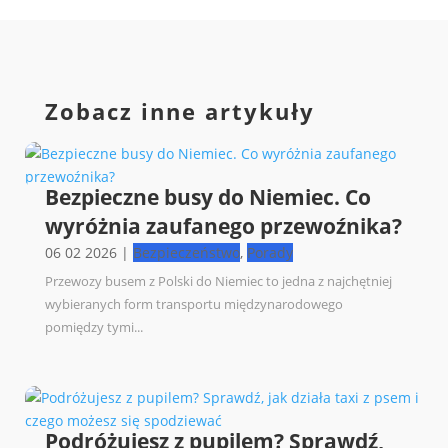
Zobacz inne artykuły
Bezpieczne busy do Niemiec. Co
wyróżnia zaufanego przewoźnika?
06 02 2026
|
Bezpieczeństwo
,
Porady
Przewozy busem z Polski do Niemiec to jedna z najchętniej
wybieranych form transportu międzynarodowego
pomiędzy tymi...
Podróżujesz z pupilem? Sprawdź,