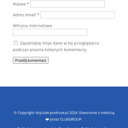
Nazwa
*
Adres email
*
Witryna internetowa
Zapamiętaj moje dane w tej przeglądarce
podczas pisania kolejnych komentarzy.
Prześlij komentarz
© Copyright dojrzale-podroze.pl 2024. Stworzone z miłością
❤️ przez CLUEGROUP.