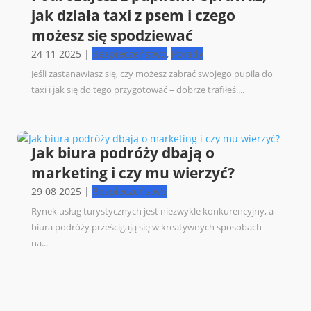
jak działa taxi z psem i czego
możesz się spodziewać
24 11 2025
|
Bezpieczeństwo
,
Porady
Jeśli zastanawiasz się, czy możesz zabrać swojego pupila do
taxi i jak się do tego przygotować – dobrze trafiłeś....
Jak biura podróży dbają o
marketing i czy mu wierzyć?
29 08 2025
|
Bezpieczeństwo
Rynek usług turystycznych jest niezwykle konkurencyjny, a
biura podróży prześcigają się w kreatywnych sposobach
na...