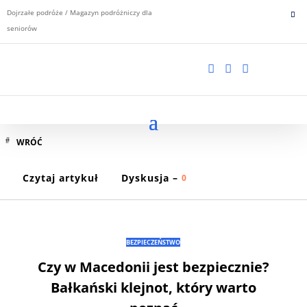
Dojrzałe podróże / Magazyn podróżniczy dla
seniorów



WRÓĆ
Czytaj artykuł
Dyskusja –
0
BEZPIECZEŃSTWO
Czy w Macedonii jest bezpiecznie?
Bałkański klejnot, który warto