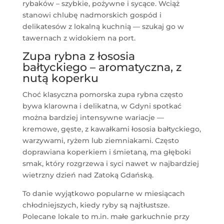
rybaków – szybkie, pożywne i sycące. Wciąż
stanowi chlubę nadmorskich gospód i
delikatesów z lokalną kuchnią — szukaj go w
tawernach z widokiem na port.
Zupa rybna z łososia
bałtyckiego – aromatyczna, z
nutą koperku
Choć klasyczna pomorska zupa rybna często
bywa klarowna i delikatna, w Gdyni spotkać
można bardziej intensywne wariacje —
kremowe, gęste, z kawałkami łososia bałtyckiego,
warzywami, ryżem lub ziemniakami. Często
doprawiana koperkiem i śmietaną, ma głęboki
smak, który rozgrzewa i syci nawet w najbardziej
wietrzny dzień nad Zatoką Gdańską.
To danie wyjątkowo popularne w miesiącach
chłodniejszych, kiedy ryby są najtłustsze.
Polecane lokale to m.in. małe garkuchnie przy