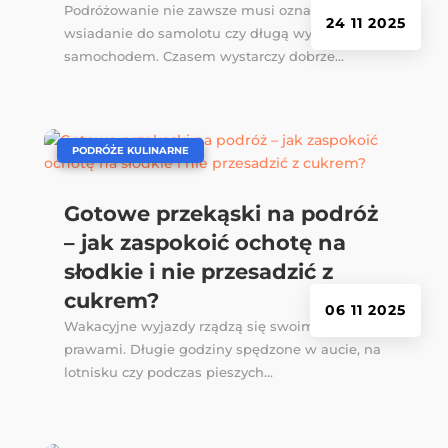
Podróżowanie nie zawsze musi oznaczać
24 11 2025
wsiadanie do samolotu czy długą wyprawę
samochodem. Czasem wystarczy dobrze...
|
PODRÓŻE KULINARNE
Gotowe przekąski na podróż
– jak zaspokoić ochotę na
słodkie i nie przesadzić z
cukrem?
06 11 2025
Wakacyjne wyjazdy rządzą się swoimi
prawami. Długie godziny spędzone w aucie, na
lotnisku czy podczas pieszych...