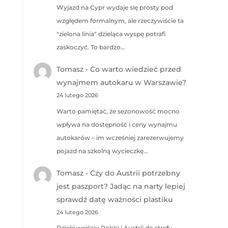
Wyjazd na Cypr wydaje się prosty pod
względem formalnym, ale rzeczywiście ta
"zielona linia" dzieląca wyspę potrafi
zaskoczyć. To bardzo…
Tomasz
-
Co warto wiedzieć przed
wynajmem autokaru w Warszawie?
24 lutego 2026
Warto pamiętać, że sezonowość mocno
wpływa na dostępność i ceny wynajmu
autokarów – im wcześniej zarezerwujemy
pojazd na szkolną wycieczkę…
Tomasz
-
Czy do Austrii potrzebny
jest paszport? Jadąc na narty lepiej
sprawdź datę ważności plastiku
24 lutego 2026
Dzięki wejściu Polski i Austrii do strefy