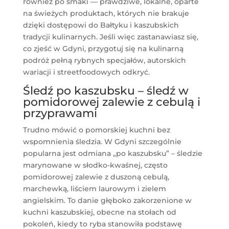
również po smaki — prawdziwe, lokalne, oparte
na świeżych produktach, których nie brakuje
dzięki dostępowi do Bałtyku i kaszubskich
tradycji kulinarnych. Jeśli więc zastanawiasz się,
co zjeść w Gdyni, przygotuj się na kulinarną
podróż pełną rybnych specjałów, autorskich
wariacji i streetfoodowych odkryć.
Śledź po kaszubsku – śledź w
pomidorowej zalewie z cebulą i
przyprawami
Trudno mówić o pomorskiej kuchni bez
wspomnienia śledzia. W Gdyni szczególnie
popularna jest odmiana „po kaszubsku” – śledzie
marynowane w słodko-kwaśnej, często
pomidorowej zalewie z duszoną cebulą,
marchewką, liściem laurowym i zielem
angielskim. To danie głęboko zakorzenione w
kuchni kaszubskiej, obecne na stołach od
pokoleń, kiedy to ryba stanowiła podstawę