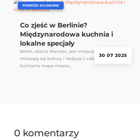
|
PODRÓŻE KULINARNE
Co zjeść w Berlinie?
Międzynarodowa kuchnia i
lokalne specjały
Berlin, stolica Niemiec, jest miejscem, gdzie
30 07 2025
mieszają się kultury i tradycje z całego świata, a
kulinarna mapa miasta...
0 komentarzy