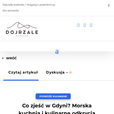
Dojrzałe podróże / Magazyn podróżniczy
dla seniorów



WRÓĆ
Czytaj artykuł
Dyskusja –
0
PODRÓŻE KULINARNE
Co zjeść w Gdyni? Morska
kuchnia i kulinarne odkrycia