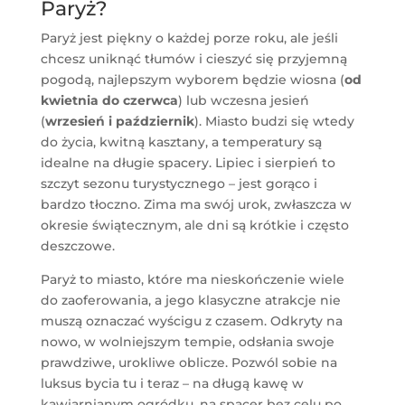
Paryż?
Paryż jest piękny o każdej porze roku, ale jeśli
chcesz uniknąć tłumów i cieszyć się przyjemną
pogodą, najlepszym wyborem będzie wiosna (
od
kwietnia do czerwca
) lub wczesna jesień
(
wrzesień i październik
). Miasto budzi się wtedy
do życia, kwitną kasztany, a temperatury są
idealne na długie spacery. Lipiec i sierpień to
szczyt sezonu turystycznego – jest gorąco i
bardzo tłoczno. Zima ma swój urok, zwłaszcza w
okresie świątecznym, ale dni są krótkie i często
deszczowe.
Paryż to miasto, które ma nieskończenie wiele
do zaoferowania, a jego klasyczne atrakcje nie
muszą oznaczać wyścigu z czasem. Odkryty na
nowo, w wolniejszym tempie, odsłania swoje
prawdziwe, urokliwe oblicze. Pozwól sobie na
luksus bycia tu i teraz – na długą kawę w
kawiarnianym ogródku, na spacer bez celu po