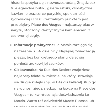
historia spotyka się z nowoczesnością. Znajdziesz
tu eleganckie butiki, galerie sztuki, klimatyczne
kawiarnie oraz serce paryskiej społeczności
żydowskiej i LGBT. Centralnym punktem jest
przepiękny
Place des Vosges
– najstarszy plac w
Paryżu, otoczony identycznymi kamienicami z
czerwonej cegły.
Informacje praktyczne:
Le Marais rozciąga się
na terenie 3. i 4. dzielnicy. Najlepiej zwiedzać ją
pieszo, bez konkretnego planu, dając się
ponieść urokowi jej zaułków.
Ciekawostka:
Na Rue des Rosiers znajdziesz
najlepszy falafel w mieście, na który ustawiają
się długie kolejki (np. w L’As du Fallafel). Kup go
na wynos i zjedz, siedząc na ławce na Place des
Vosges – to kwintesencja doświadczenia Le
Marais. Warto też odwiedzić Musée Picasso lub