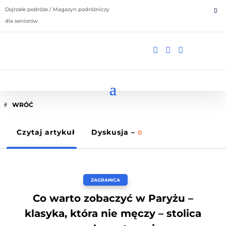
Dojrzałe podróże / Magazyn podróżniczy
dla seniorów



WRÓĆ
Czytaj artykuł
Dyskusja –
0
ZAGRANICA
Co warto zobaczyć w Paryżu –
klasyka, która nie męczy – stolica