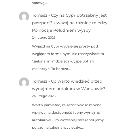
sprawę,…
Tomasz
-
Czy na Cypr potrzebny jest
paszport? Uważaj na różnicę między
Północą a Południem wyspy
24 lutego 2026
Wyjazd na Cypr wydaje się prosty pod
względem formalnym, ale rzeczywiście ta
"zielona linia" dzieląca wyspę potrafi
zaskoczyć. To bardzo…
Tomasz
-
Co warto wiedzieć przed
wynajmem autokaru w Warszawie?
24 lutego 2026
Warto pamiętać, że sezonowość mocno
wpływa na dostępność i ceny wynajmu
autokarów – im wcześniej zarezerwujemy
pojazd na szkolną wycieczkę…