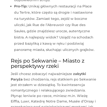
odpowiednim stroju.
Pro-Tip:
Unikaj głównych restauracji na Place
du Tertre, które często są drogie i nastawione
na turystów. Zamiast tego, zejdź w boczne
uliczki, jak Rue de l’Abreuvoir czy Rue des
Saules, gdzie znajdziesz urocze, autentyczne
bistra. A najlepszy widok? Usiądź na schodach
przed bazyliką z kawą w ręku i podziwiaj
panoramę miasta, słuchając ulicznych grajków.
Rejs po Sekwanie – Miasto z
perspektywy rzeki
Jeśli chcesz zobaczyć najważniejsze
zabytki
Paryża
bez chodzenia, rejs statkiem po Sekwanie
jest strzałem w dziesiątkę. To kwintesencja
romantycznego i relaksującego zwiedzania.
Płynąc leniwie po rzece, miniesz m.in. Wieżę
Eiffla, Luwr, Katedrę Notre Dame, Musée d’Orsay i
przepłyniesz pod najpiękniejszymi mostami, jak