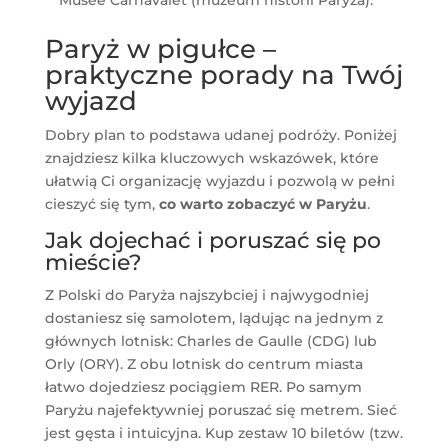
Musée Carnavalet (muzeum historii Paryża).
Paryż w pigułce –
praktyczne porady na Twój
wyjazd
Dobry plan to podstawa udanej podróży. Poniżej
znajdziesz kilka kluczowych wskazówek, które
ułatwią Ci organizację wyjazdu i pozwolą w pełni
cieszyć się tym,
co warto zobaczyć w Paryżu
.
Jak dojechać i poruszać się po
mieście?
Z Polski do Paryża najszybciej i najwygodniej
dostaniesz się samolotem, lądując na jednym z
głównych lotnisk: Charles de Gaulle (CDG) lub
Orly (ORY). Z obu lotnisk do centrum miasta
łatwo dojedziesz pociągiem RER. Po samym
Paryżu najefektywniej poruszać się metrem. Sieć
jest gęsta i intuicyjna. Kup zestaw 10 biletów (tzw.