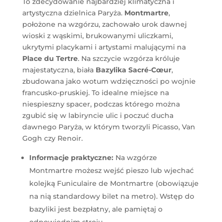
To zdecydowanie najbardziej klimatyczna i
artystyczna dzielnica Paryża.
Montmartre
,
położone na wzgórzu, zachowało urok dawnej
wioski z wąskimi, brukowanymi uliczkami,
ukrytymi placykami i artystami malującymi na
Place du Tertre
. Na szczycie wzgórza króluje
majestatyczna, biała
Bazylika Sacré-Cœur
,
zbudowana jako wotum wdzięczności po wojnie
francusko-pruskiej. To idealne miejsce na
niespieszny spacer, podczas którego można
zgubić się w labiryncie ulic i poczuć ducha
dawnego Paryża, w którym tworzyli Picasso, Van
Gogh czy Renoir.
Informacje praktyczne:
Na wzgórze
Montmartre możesz wejść pieszo lub wjechać
kolejką Funiculaire de Montmartre (obowiązuje
na nią standardowy bilet na metro). Wstęp do
bazyliki jest bezpłatny, ale pamiętaj o