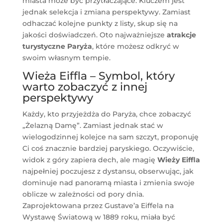
miasta może być przytłaczające. Kluczem jest
jednak selekcja i zmiana perspektywy. Zamiast
odhaczać kolejne punkty z listy, skup się na
jakości doświadczeń. Oto najważniejsze
atrakcje
turystyczne Paryża
, które możesz odkryć w
swoim własnym tempie.
Wieża Eiffla – Symbol, który
warto zobaczyć z innej
perspektywy
Każdy, kto przyjeżdża do Paryża, chce zobaczyć
„Żelazną Damę”. Zamiast jednak stać w
wielogodzinnej kolejce na sam szczyt, proponuję
Ci coś znacznie bardziej paryskiego. Oczywiście,
widok z góry zapiera dech, ale magię
Wieży Eiffla
najpełniej poczujesz z dystansu, obserwując, jak
dominuje nad panoramą miasta i zmienia swoje
oblicze w zależności od pory dnia.
Zaprojektowana przez Gustave’a Eiffela na
Wystawę Światową w 1889 roku, miała być